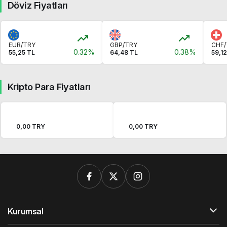
Döviz Fiyatları
EUR/TRY
GBP/TRY
CHF/
0.32%
0.38%
55,25 TL
64,48 TL
59,1
Kripto Para Fiyatları
0,00 TRY
0,00 TRY
Kurumsal