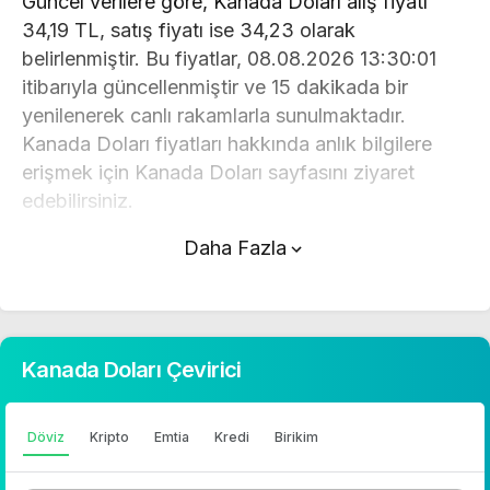
Güncel verilere göre, Kanada Doları alış fiyatı
34,19 TL, satış fiyatı ise 34,23 olarak
belirlenmiştir. Bu fiyatlar, 08.08.2026 13:30:01
itibarıyla güncellenmiştir ve 15 dakikada bir
yenilenerek canlı rakamlarla sunulmaktadır.
Kanada Doları fiyatları hakkında anlık bilgilere
erişmek için Kanada Doları sayfasını ziyaret
edebilirsiniz.
Daha Fazla
Kanada Doları (TL) fiyatı bugün düştü.
Kanada Doları anlık olarak 34,23 TL fiyatından
işlem görmektedir ve 24 saatlik yaklaşık işlem
hacmi 0. Fiyatı son 24 saatte 0,73 değişim
Kanada Doları Çevirici
göstermiştir..
Kanada Doları hesaplama işlemleri için, sayfanın
Döviz
Kripto
Emtia
Kredi
Birikim
üstünde yer alan çevirici aracını kullanarak