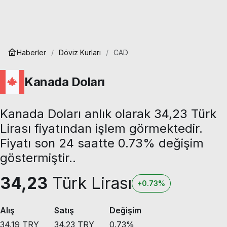
Haberler
Döviz Kurları
CAD
Kanada Doları
Kanada Doları anlık olarak 34,23 Türk
Lirası fiyatından işlem görmektedir.
Fiyatı son 24 saatte 0.73% değişim
göstermiştir..
34,23
Türk Lirası
+0.73%
Alış
Satış
Değişim
34.19
TRY
34.23
TRY
0.73
%