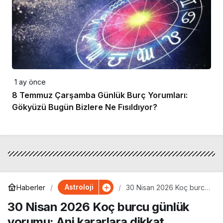
1 ay önce
8 Temmuz Çarşamba Günlük Burç Yorumları:
Gökyüzü Bugün Bizlere Ne Fısıldıyor?
Astroloji
Haberler
30 Nisan 2026 Koç burcu
günlük yorumu: Ani
30 Nisan 2026 Koç burcu günlük
kararlara dikkat
yorumu: Ani kararlara dikkat