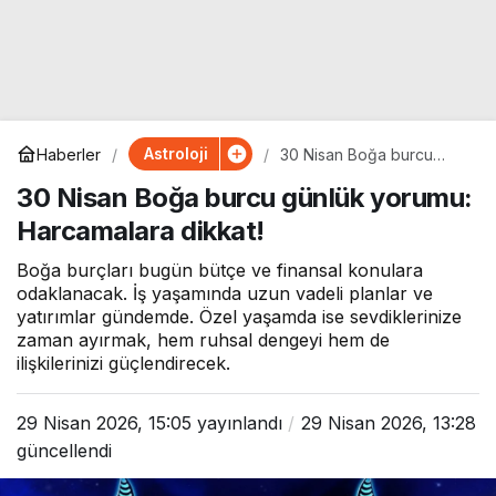
Astroloji
Haberler
30 Nisan Boğa burcu
günlük yorumu:
30 Nisan Boğa burcu günlük yorumu:
Harcamalara dikkat!
Harcamalara dikkat!
Boğa burçları bugün bütçe ve finansal konulara
odaklanacak. İş yaşamında uzun vadeli planlar ve
yatırımlar gündemde. Özel yaşamda ise sevdiklerinize
zaman ayırmak, hem ruhsal dengeyi hem de
ilişkilerinizi güçlendirecek.
29 Nisan 2026, 15:05
yayınlandı
29 Nisan 2026, 13:28
güncellendi