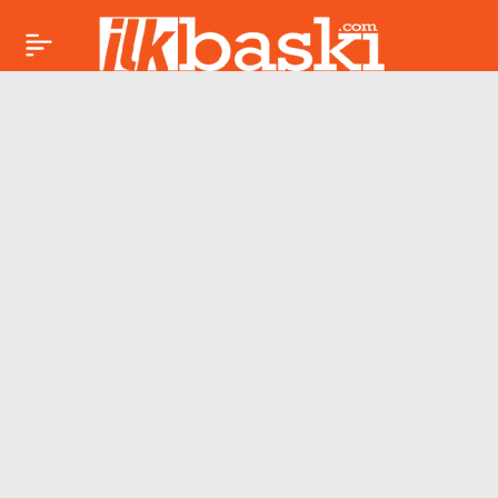
30 Nisan 2026 Koç
Paylaş
burcu günlük yorumu:
Ani kararlara dikkat