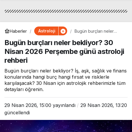
Astroloji
Haberler
Bugün burçları neler
bekliyor? 30 Nisan 2026
Bugün burçları neler bekliyor? 30
Perşembe günü astroloji
rehberi
Nisan 2026 Perşembe günü astroloji
rehberi
Bugün burçları neler bekliyor? İş, aşk, sağlık ve finans
konularında hangi burç hangi fırsat ve risklerle
karşılaşacak? 30 Nisan için astrolojik rehberimizle tüm
detayları öğrenin.
29 Nisan 2026, 15:00
yayınlandı
29 Nisan 2026, 13:20
güncellendi