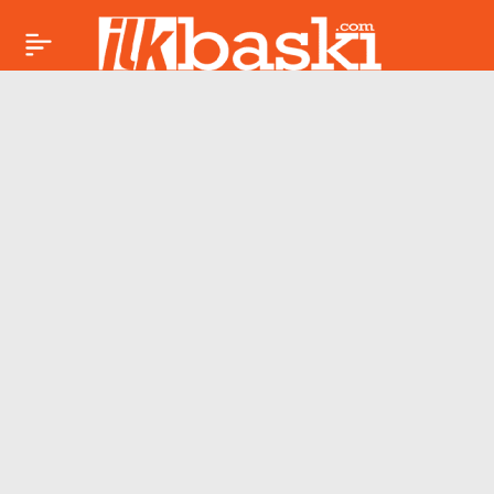
Bugün burçları neler
Paylaş
bekliyor? 30 Nisan
2026 Perşembe günü
astroloji rehberi