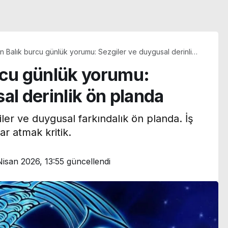
n Balık burcu günlük yorumu: Sezgiler ve duygusal derinlik
nda
rcu günlük yorumu:
al derinlik ön planda
iler ve duygusal farkındalık ön planda. İş
ar atmak kritik.
Nisan 2026, 13:55
güncellendi
Türkan Şoray eski eşi
:
Cihan Ünal’a kayıtsız
kroplastik
kalmadı: ‘Bu ne