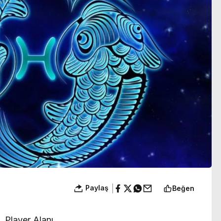
ıyor
yakışıklılık’
Paylaş
Beğen
Player Alanı