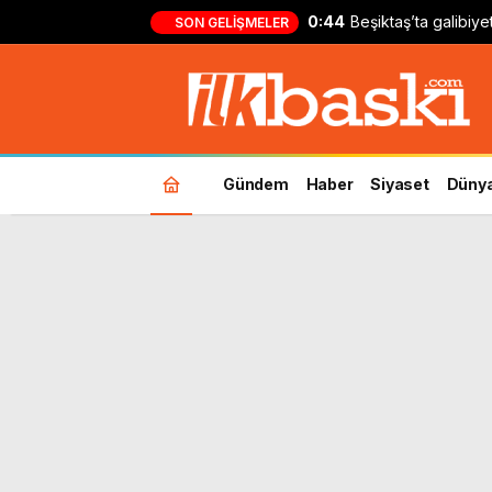
0:44
Beşiktaş’ta galibiy
SON GELIŞMELER
Kılıçsoy: ‘Ufak bir 
Gündem
Haber
Siyaset
Düny