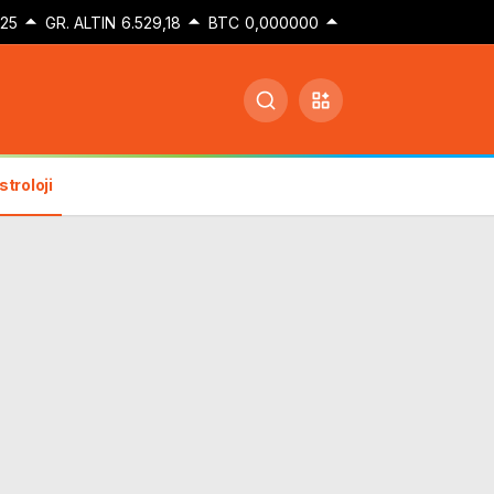
,25
GR. ALTIN
6.529,18
BTC
0,000000
stroloji