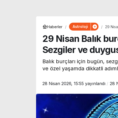
Astroloji
Haberler
29 Nisa
ön pla
29 Nisan Balık bu
Sezgiler ve duygus
Balık burçları için bugün, sezg
ve özel yaşamda dikkatli adıml
28 Nisan 2026, 15:55
yayınlandı
28 
Korku, komedi, dram ve
Uzmanı uyardı
animasyon… Bu hafta
Akdeniz’de mi