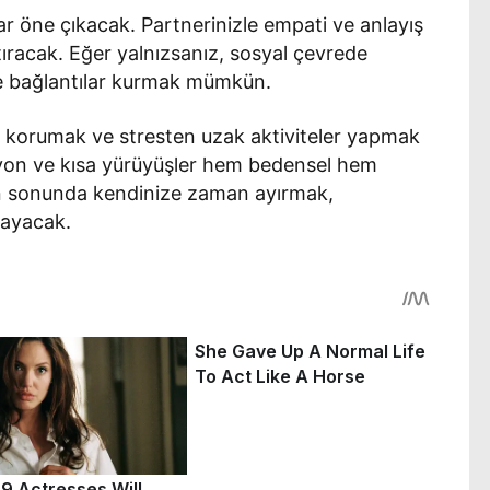
r öne çıkacak. Partnerinizle empati ve anlayış
tıracak. Eğer yalnızsanız, sosyal çevrede
erle bağlantılar kurmak mümkün.
i korumak ve stresten uzak aktiviteler yapmak
syon ve kısa yürüyüşler hem bedensel hem
nün sonunda kendinize zaman ayırmak,
layacak.