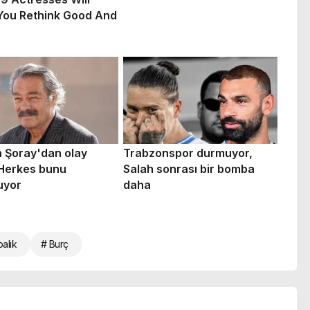
balık
# Burç