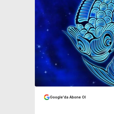
sinemalarda 6 yeni film
yoğunluğu art
Google'da Abone Ol