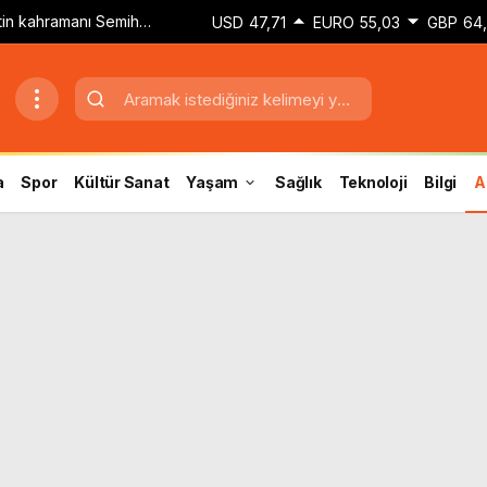
etin kahramanı Semih
USD
47,71
EURO
55,03
GBP
64
dokunuşla golü attım’
a
Spor
Kültür Sanat
Yaşam
Sağlık
Teknoloji
Bilgi
A