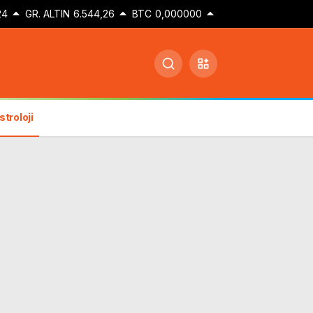
24
GR. ALTIN
6.544,26
BTC
0,000000
stroloji