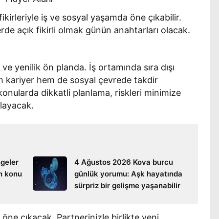
 fikirleriyle iş ve sosyal yaşamda öne çıkabilir.
erde açık fikirli olmak günün anahtarları olacak.
 ve yenilik ön planda. İş ortamında sıra dışı
m kariyer hem de sosyal çevrede takdir
onularda dikkatli planlama, riskleri minimize
layacak.
geler
4 Ağustos 2026 Kova burcu
n konu
günlük yorumu: Aşk hayatında
sürpriz bir gelişme yaşanabilir
 öne çıkacak. Partnerinizle birlikte yeni