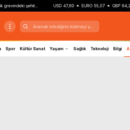
k grevindeki şehit
USD
47,60
EURO
55,07
GBP
64,
Hakkınız verilene
a
Spor
Kültür Sanat
Yaşam
Sağlık
Teknoloji
Bilgi
A