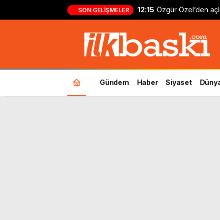
12:15
Özgür Özel’den açlı
SON GELIŞMELER
ailelerine destek: ‘
kadar yanınızdayız’
Gündem
Haber
Siyaset
Düny