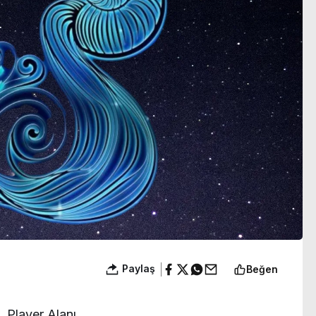
görüşecek
Paylaş
Beğen
Player Alanı