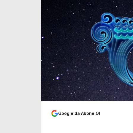
tutar belli oldu
açıkladı
Google'da Abone Ol