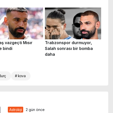
Burç
# kova
Astroloji
2 gün önce