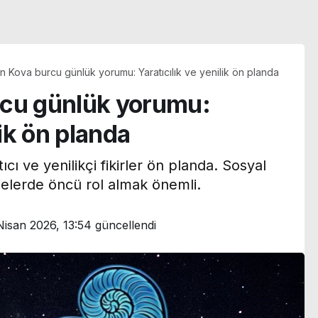
n Kova burcu günlük yorumu: Yaratıcılık ve yenilik ön planda
rcu günlük yorumu:
lik ön planda
cı ve yenilikçi fikirler ön planda. Sosyal
elerde öncü rol almak önemli.
Nisan 2026, 13:54
güncellendi
n’den
 uyarı:
Bakan Gürlek, Behçet
yerek
Oktay’ın ailesi ile