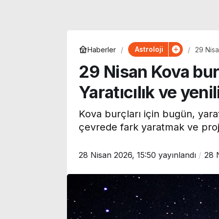
Astroloji
Haberler
29 Nisa
29 Nisan Kova bu
Yaratıcılık ve yeni
Kova burçları için bugün, yaratı
çevrede fark yaratmak ve proj
28 Nisan 2026, 15:50
yayınlandı
28 
Uzman isim yeni dönemi
duyurdu: Prim borcu
Rıdvan Dilme
olan emeklilerin
Fenerbahçe’ye
aylıklarından kesilecek
‘Sakın ha!’ di