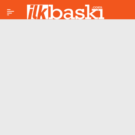
Beren Saat’ten TV
Paylaş
dizilerine sert eleştiri:
‘Fiziksel şiddet
sahneleri…’