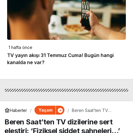
1 hafta önce
TV yayın akışı 31 Temmuz Cuma! Bugün hangi
kanalda ne var?
Yaşam
Haberler
Beren Saat’ten TV
dizilerine sert eleştiri:
Beren Saat’ten TV dizilerine sert
‘Fiziksel şiddet sahneleri…’
eleştiri: ‘Fiziksel şiddet sahneleri…’