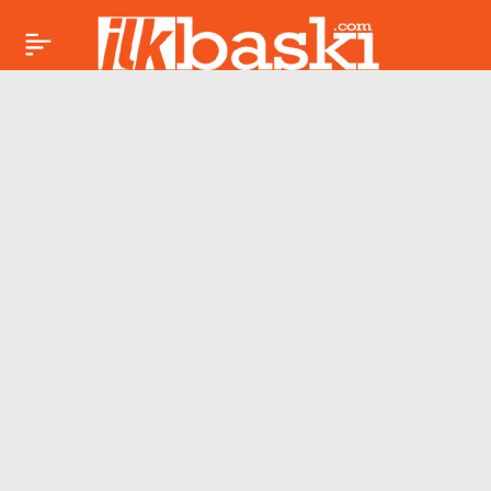
Cezaevinden izinli
Paylaş
çıkmıştı: Eski eş
cinayetinde korkunç
detaylar