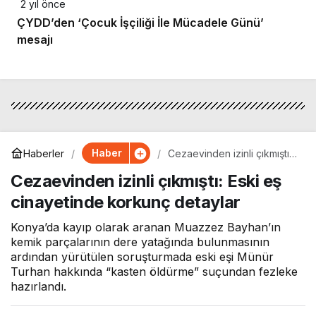
2 yıl önce
ÇYDD’den ‘Çocuk İşçiliği İle Mücadele Günü’
mesajı
Haber
Haberler
Cezaevinden izinli çıkmıştı:
Eski eş cinayetinde korkunç
Cezaevinden izinli çıkmıştı: Eski eş
detaylar
cinayetinde korkunç detaylar
Konya’da kayıp olarak aranan Muazzez Bayhan’ın
kemik parçalarının dere yatağında bulunmasının
ardından yürütülen soruşturmada eski eşi Münür
Turhan hakkında “kasten öldürme” suçundan fezleke
hazırlandı.