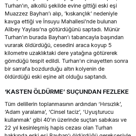
Turhan’ın, alkollü şekilde evine gittiği eski eşi
Muazzez Bayhan’ı alıp, ’kıskançlık’ nedeniyle
kavga ettiği ve İnsuyu Mahallesi’nde bulunan
Alibey Yaylası’na götürdüğünü saptadı. Münür
Turhan’ın burada Bayhan’ı tabancayla başından
vurarak öldürdüğü, cesedini araca koyup 5
kilometre uzaklıktaki dere yatağına götürerek
gömdüğü tespit edildi. Turhan’ın cinayetten sonra
bir sarrafa bozdurduğu altın kolyenin de
öldürdüğü eski eşine ait olduğu saptandı.
‘KASTEN ÖLDÜRME’ SUÇUNDAN FEZLEKE
Tüm delillerin toplanmasının ardından ‘Hırsızlık’,
‘Adam yaralama’, ‘Cinsel taciz’, ‘Uyuşturucu
kullanmak’ gibi 40’ın üzerinde suçtan sabıkası ve
22 yıl kesinleşmiş hapis cezası olan Turhan
hakkında eski eşi Bayhan’ı öldürdüğü gerekçesiyle