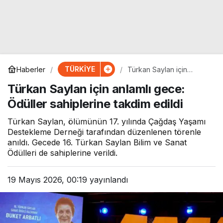
TÜRKİYE
Haberler
Türkan Saylan için
anlamlı gece: Ödüller
Türkan Saylan için anlamlı gece:
sahiplerine takdim edildi
Ödüller sahiplerine takdim edildi
Türkan Saylan, ölümünün 17. yılında Çağdaş Yaşamı
Destekleme Derneği tarafından düzenlenen törenle
anıldı. Gecede 16. Türkan Saylan Bilim ve Sanat
Ödülleri de sahiplerine verildi.
19 Mayıs 2026, 00:19
yayınlandı