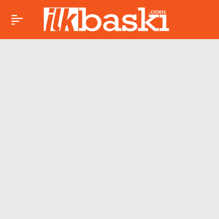
Animasyondan
Paylaş
gerilime… 8 film
sinemaseverlerle
buluşuyor