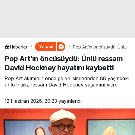
Yaşam
Haberler
Pop Art’ın öncüsüydü: Ünlü
ressam David Hockney
Pop Art’ın öncüsüydü: Ünlü ressam
hayatını kaybetti
David Hockney hayatını kaybetti
Pop Art akımının önde gelen isimlerinden 88 yaşındaki
ünlü İngiliz ressam David Hockney yaşamını yitirdi.
12 Haziran 2026, 20:23
yayınlandı