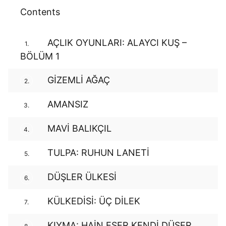
Contents
AÇLIK OYUNLARI: ALAYCI KUŞ –
1.
BÖLÜM 1
GİZEMLİ AĞAÇ
2.
AMANSIZ
3.
MAVİ BALIKÇIL
4.
TULPA: RUHUN LANETİ
5.
DÜŞLER ÜLKESİ
6.
KÜLKEDİSİ: ÜÇ DİLEK
7.
KIYMA: HAİN EŞER KENDİ DÜŞER