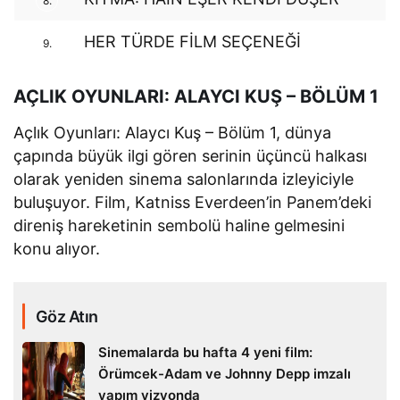
8.
HER TÜRDE FİLM SEÇENEĞİ
9.
AÇLIK OYUNLARI: ALAYCI KUŞ – BÖLÜM 1
Açlık Oyunları: Alaycı Kuş – Bölüm 1, dünya
çapında büyük ilgi gören serinin üçüncü halkası
olarak yeniden sinema salonlarında izleyiciyle
buluşuyor. Film, Katniss Everdeen’in Panem’deki
direniş hareketinin sembolü haline gelmesini
konu alıyor.
Göz Atın
Sinemalarda bu hafta 4 yeni film:
Örümcek-Adam ve Johnny Depp imzalı
yapım vizyonda