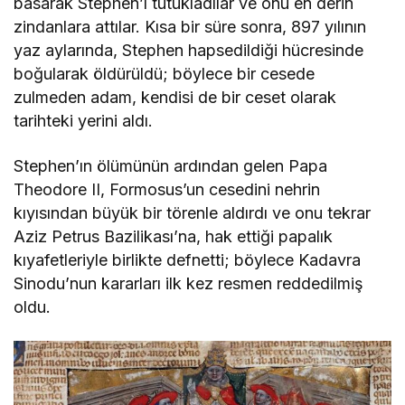
basarak Stephen’ı tutukladılar ve onu en derin
zindanlara attılar. Kısa bir süre sonra, 897 yılının
yaz aylarında, Stephen hapsedildiği hücresinde
boğularak öldürüldü; böylece bir cesede
zulmeden adam, kendisi de bir ceset olarak
tarihteki yerini aldı.
Stephen’ın ölümünün ardından gelen Papa
Theodore II, Formosus’un cesedini nehrin
kıyısından büyük bir törenle aldırdı ve onu tekrar
Aziz Petrus Bazilikası’na, hak ettiği papalık
kıyafetleriyle birlikte defnetti; böylece Kadavra
Sinodu’nun kararları ilk kez resmen reddedilmiş
oldu.