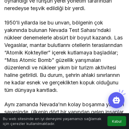
oynandığı ve fuhşun yerel yönetim tarafından
neredeyse teşvik edildiği bir yerdi.
1950’li yıllarda ise bu unvan, bölgenin çok
yakınında bulunan Nevada Test Sahası’ndaki
nükleer denemelerle absürt bir boyut kazandı. Las
Vegaslılar, mantar bulutlarını otellerin teraslarından
“Atomik Kokteyller” içerek kutlamaya başladılar;
“Miss Atomic Bomb” güzellik yarışmaları
düzenlendi ve nükleer yıkım bir turizm aktivitesi
haline getirildi. Bu durum, şehrin ahlaki sınırlarının
ne kadar esnek ve gerçeklikten kopuk olduğunu
tüm dünyaya kanıtladı.
Aynı zamanda Nevada’nın kolay boşanma yasaları
sayesinde, ülkenin dört bir yanından gelen insanlar
Bu web sitesinde en iyi deneyimi yaşamanızı sağlamak
altı haftalık “bekleme sürelerini” buradaki otellerde
Kabul
için çerezler kullanılmaktadır.
kumar oynayarak geçiriyordu. Tüm bu faktörler