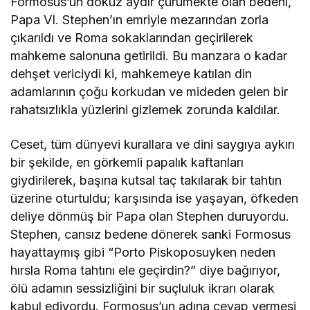
Formosus’un dokuz aydır çürümekte olan bedeni,
Papa VI. Stephen’ın emriyle mezarından zorla
çıkarıldı ve Roma sokaklarından geçirilerek
mahkeme salonuna getirildi. Bu manzara o kadar
dehşet vericiydi ki, mahkemeye katılan din
adamlarının çoğu korkudan ve mideden gelen bir
rahatsızlıkla yüzlerini gizlemek zorunda kaldılar.
Ceset, tüm dünyevi kurallara ve dini saygıya aykırı
bir şekilde, en görkemli papalık kaftanları
giydirilerek, başına kutsal taç takılarak bir tahtın
üzerine oturtuldu; karşısında ise yaşayan, öfkeden
deliye dönmüş bir Papa olan Stephen duruyordu.
Stephen, cansız bedene dönerek sanki Formosus
hayattaymış gibi “Porto Piskoposuyken neden
hırsla Roma tahtını ele geçirdin?” diye bağırıyor,
ölü adamın sessizliğini bir suçluluk ikrarı olarak
kabul ediyordu. Formosus’un adına cevap vermesi