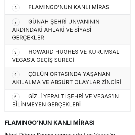
FLAMINGO’NUN KANLI MİRASI
1.
GÜNAH ŞEHRİ UNVANININ
2.
ARDINDAKİ AHLAKİ VE SİYASİ
GERÇEKLER
HOWARD HUGHES VE KURUMSAL
3.
VEGAS’A GEÇİŞ SÜRECİ
ÇÖLÜN ORTASINDA YAŞANAN
4.
AKILALMA VE ABSÜRT OLAYLAR ZİNCİRİ
GİZLİ YERALTI ŞEHRİ VE VEGAS’IN
5.
BİLİNMEYEN GERÇEKLERİ
FLAMINGO’NUN KANLI MİRASI
İkinci Dünya Savaşı sonrasında Las Vegas’ın