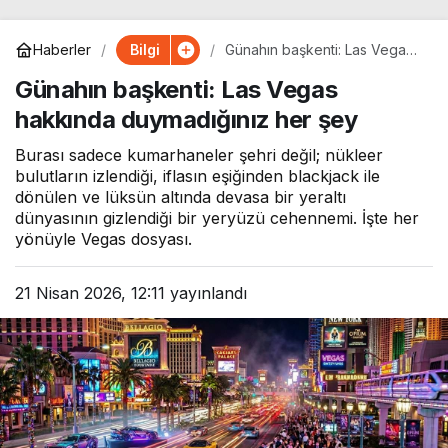
Bilgi
Haberler
Günahın başkenti: Las Vegas
hakkında duymadığınız her
Günahın başkenti: Las Vegas
şey
hakkında duymadığınız her şey
Burası sadece kumarhaneler şehri değil; nükleer
bulutların izlendiği, iflasın eşiğinden blackjack ile
dönülen ve lüksün altında devasa bir yeraltı
dünyasının gizlendiği bir yeryüzü cehennemi. İşte her
yönüyle Vegas dosyası.
21 Nisan 2026, 12:11
yayınlandı