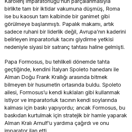
Karolenj İmparatorluğu’nun parçalanmasıyla
birlikte tam bir iktidar vakumuna düşmüş, Roma
ise bu kaosun tam kalbinde bir ganimet gibi
görülmeye başlanmıştı. Papalık makamı, artık
sadece ruhani bir liderlik değil, Avrupa’nın kaderini
belirleyen imparatorluk tacını giydirme yetkisi
nedeniyle siyasi bir satranç tahtası haline gelmişti.
Papa Formosus, bu tehlikeli dönemde tahta
geçtiğinde, kendini İtalyan Spoleto hanedanı ile
Alman Doğu Frank Krallığı arasında bitmek
bilmeyen bir husumetin ortasında buldu. Spoleto
ailesi, Formosus’u kendi kuklaları gibi kullanmak
istiyor ve imparatorluk tacının kendi soylarında
kalması için baskı yapıyordu; ancak Formosus, bu
baskıdan kurtulmak için stratejik bir hamle yaparak
Alman Kralı Arnulf’u yardıma çağırdı ve onu
imparator ilan etti.