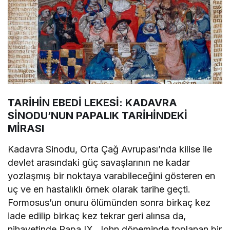
TARİHİN EBEDİ LEKESİ: KADAVRA
SİNODU’NUN PAPALIK TARİHİNDEKİ
MİRASI
Kadavra Sinodu, Orta Çağ Avrupası’nda kilise ile
devlet arasındaki güç savaşlarının ne kadar
yozlaşmış bir noktaya varabileceğini gösteren en
uç ve en hastalıklı örnek olarak tarihe geçti.
Formosus’un onuru ölümünden sonra birkaç kez
iade edilip birkaç kez tekrar geri alınsa da,
nihayetinde Papa IX. John döneminde toplanan bir