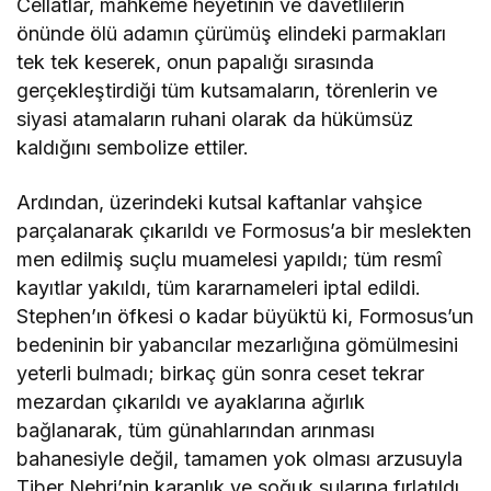
Cellatlar, mahkeme heyetinin ve davetlilerin
önünde ölü adamın çürümüş elindeki parmakları
tek tek keserek, onun papalığı sırasında
gerçekleştirdiği tüm kutsamaların, törenlerin ve
siyasi atamaların ruhani olarak da hükümsüz
kaldığını sembolize ettiler.
Ardından, üzerindeki kutsal kaftanlar vahşice
parçalanarak çıkarıldı ve Formosus’a bir meslekten
men edilmiş suçlu muamelesi yapıldı; tüm resmî
kayıtlar yakıldı, tüm kararnameleri iptal edildi.
Stephen’ın öfkesi o kadar büyüktü ki, Formosus’un
bedeninin bir yabancılar mezarlığına gömülmesini
yeterli bulmadı; birkaç gün sonra ceset tekrar
mezardan çıkarıldı ve ayaklarına ağırlık
bağlanarak, tüm günahlarından arınması
bahanesiyle değil, tamamen yok olması arzusuyla
Tiber Nehri’nin karanlık ve soğuk sularına fırlatıldı.