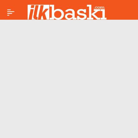
Günahın başkenti:
Paylaş
Las Vegas hakkında
duymadığınız her şey