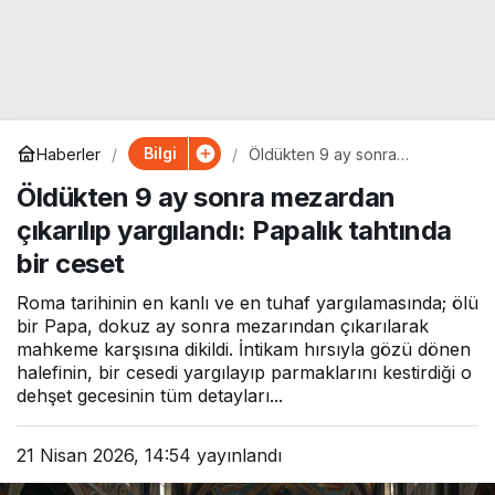
Bilgi
Haberler
Öldükten 9 ay sonra
mezardan çıkarılıp yargılandı:
Öldükten 9 ay sonra mezardan
Papalık tahtında bir ceset
çıkarılıp yargılandı: Papalık tahtında
bir ceset
Roma tarihinin en kanlı ve en tuhaf yargılamasında; ölü
bir Papa, dokuz ay sonra mezarından çıkarılarak
mahkeme karşısına dikildi. İntikam hırsıyla gözü dönen
halefinin, bir cesedi yargılayıp parmaklarını kestirdiği o
dehşet gecesinin tüm detayları...
21 Nisan 2026, 14:54
yayınlandı