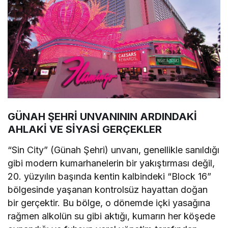
GÜNAH ŞEHRİ UNVANININ ARDINDAKİ
AHLAKİ VE SİYASİ GERÇEKLER
“Sin City” (Günah Şehri) unvanı, genellikle sanıldığı
gibi modern kumarhanelerin bir yakıştırması değil,
20. yüzyılın başında kentin kalbindeki “Block 16”
bölgesinde yaşanan kontrolsüz hayattan doğan
bir gerçektir. Bu bölge, o dönemde içki yasağına
rağmen alkolün su gibi aktığı, kumarın her köşede