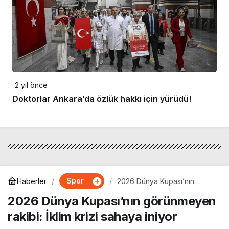
2 yıl önce
Doktorlar Ankara’da özlük hakkı için yürüdü!
Spor
Haberler
2026 Dünya Kupası’nın
görünmeyen rakibi: İklim krizi
2026 Dünya Kupası’nın görünmeyen
sahaya iniyor
rakibi: İklim krizi sahaya iniyor