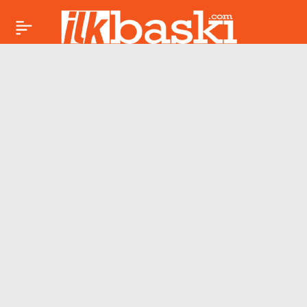
2026 Dünya
Paylaş
Kupası’nın
görünmeyen rakibi:
İklim krizi sahaya
iniyor