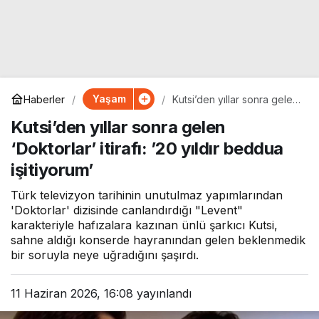
Yaşam
Haberler
Kutsi’den yıllar sonra gelen
‘Doktorlar’ itirafı: ’20 yıldır
Kutsi’den yıllar sonra gelen
beddua işitiyorum’
‘Doktorlar’ itirafı: ’20 yıldır beddua
işitiyorum’
Türk televizyon tarihinin unutulmaz yapımlarından
'Doktorlar' dizisinde canlandırdığı "Levent"
karakteriyle hafızalara kazınan ünlü şarkıcı Kutsi,
sahne aldığı konserde hayranından gelen beklenmedik
bir soruyla neye uğradığını şaşırdı.
11 Haziran 2026, 16:08
yayınlandı