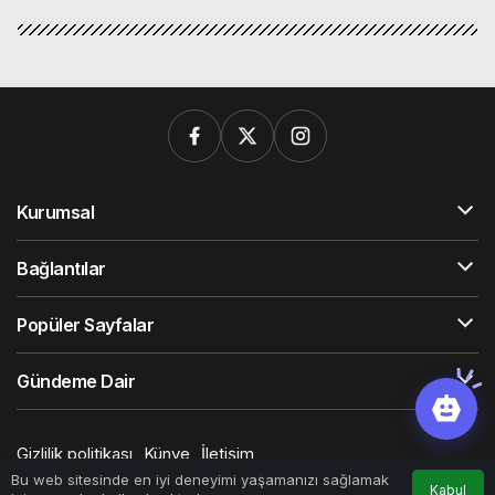
Kurumsal
Bağlantılar
Popüler Sayfalar
Gündeme Dair
Gizlilik politikası
Künye
İletişim
© Telif Hakkı 2026, Tüm Hakları Saklıdır
Bu web sitesinde en iyi deneyimi yaşamanızı sağlamak
Kabul