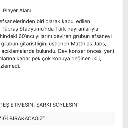
Player Alanı
sanelerinden biri olarak kabul edilen
ş Tüpraş Stadyumu’nda Türk hayranlarıyla
indeki 60’ıncı yıllarını deviren grubun efsanevi
r grubun gitaristliğini üstlenen Matthias Jabs,
 açıklamalarda bulundu. Dev konser öncesi yeni
anlarına kadar pek çok konuya değinen ikili,
izlemedi.
TEŞ ETMESİN, ŞARKI SÖYLESİN”
Ğİ BIRAKACAĞIZ”