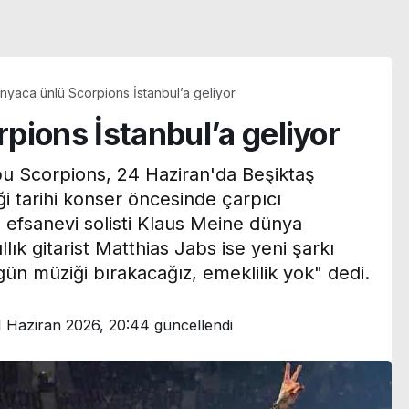
nyaca ünlü Scorpions İstanbul’a geliyor
pions İstanbul’a geliyor
u Scorpions, 24 Haziran'da Beşiktaş
 tarihi konser öncesinde çarpıcı
 efsanevi solisti Klaus Meine dünya
lık gitarist Matthias Jabs ise yeni şarkı
n müziği bırakacağız, emeklilik yok" dedi.
1 Haziran 2026, 20:44
güncellendi
 6
embe!
Yükseliş sürüyor: Altın
analda ne
fiyatları 7 haftanın