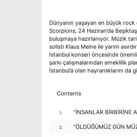
Dünyanın yaşayan en büyük rock ef
Scorpions, 24 Haziran’da Beşikta
buluşmaya hazırlanıyor. Müzik tarih
solisti Klaus Meine ile yarım asırdı
İstanbul konseri öncesinde önemli
şarkı çalışmalarından emeklilik pl
İstanbul’a olan hayranlıklarını da g
Contents
“İNSANLAR BİRBİRİNE A
1.
“ÖLDÜĞÜMÜZ GÜN MÜZİ
2.