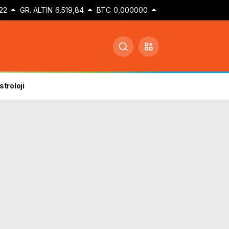
22
GR. ALTIN
6.519,84
BTC
0,000000
stroloji