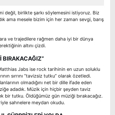
i değil, birlikte şarkı söylemesini istiyoruz. Biz
dık ama mesele bizim için her zaman sevgi, barış
a ve trajedilere rağmen daha iyi bir dünya
ktiğinin altını çizdi.
 BIRAKACAĞIZ”
Matthias Jabs ise rock tarihinin en uzun soluklu
ının sırrını “tavizsiz tutku” olarak özetledi.
anlarının olmadığını net bir dille ifade eden
ziğe adadık. Müzik için hiçbir şeyden taviz
k bir tutku. Öldüğümüz gün müziği bırakacağız.
eriyle sahnelere meydan okudu.