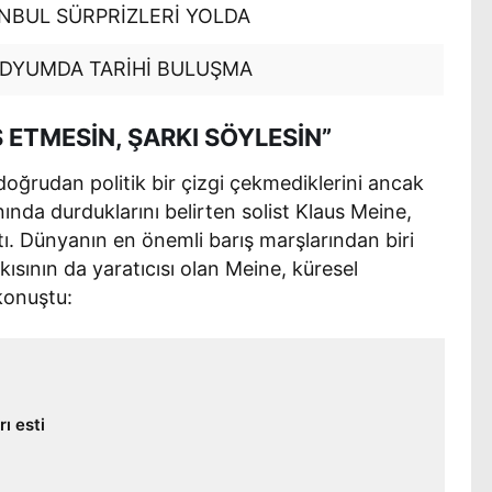
ANBUL SÜRPRİZLERİ YOLDA
ADYUMDA TARİHİ BULUŞMA
Ş ETMESİN, ŞARKI SÖYLESİN”
oğrudan politik bir çizgi çekmediklerini ancak
nda durduklarını belirten solist Klaus Meine,
ttı. Dünyanın en önemli barış marşlarından biri
ısının da yaratıcısı olan Meine, küresel
konuştu:
ı esti