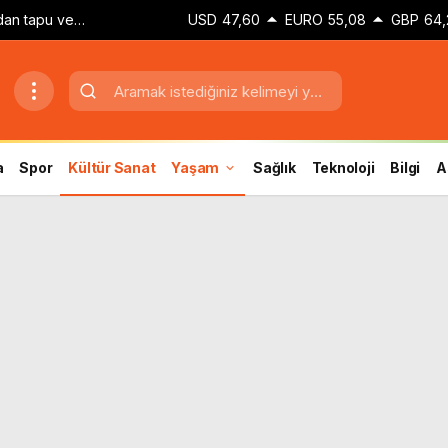
ndan tapu ve
USD
47,60
EURO
55,08
GBP
64,
a
Spor
Kültür Sanat
Yaşam
Sağlık
Teknoloji
Bilgi
A