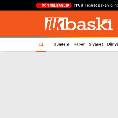
11:08
Ticaret Bakanlığı’
SON GELIŞMELER
gayrimenkul kararı
Gündem
Haber
Siyaset
Düny