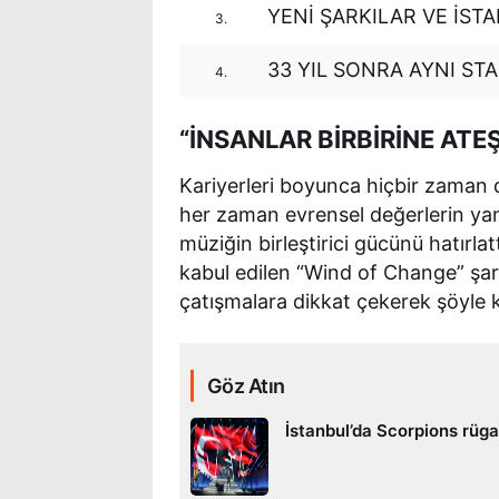
YENİ ŞARKILAR VE İST
3.
33 YIL SONRA AYNI ST
4.
“İNSANLAR BİRBİRİNE ATE
Kariyerleri boyunca hiçbir zaman d
her zaman evrensel değerlerin yanı
müziğin birleştirici gücünü hatırla
kabul edilen “Wind of Change” şark
çatışmalara dikkat çekerek şöyle 
Göz Atın
İstanbul’da Scorpions rügar