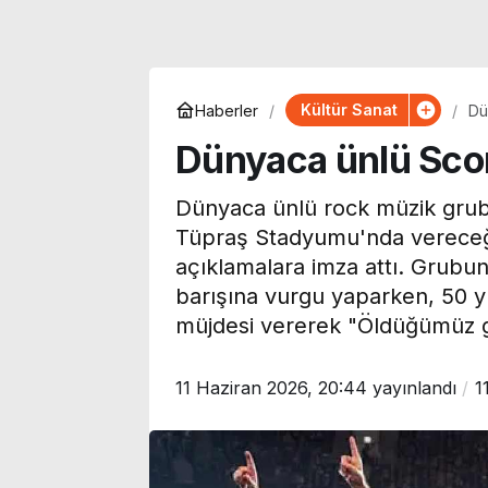
Kültür Sanat
Haberler
Dü
Dünyaca ünlü Scor
Dünyaca ünlü rock müzik grub
Tüpraş Stadyumu'nda vereceği
açıklamalara imza attı. Grubun
barışına vurgu yaparken, 50 yıl
müjdesi vererek "Öldüğümüz gü
11 Haziran 2026, 20:44
yayınlandı
1
TV yayın akışı
Bakan Gürlek, Behçet
Ağustos Perş
Oktay’ın ailesi ile
Bugün hangi k