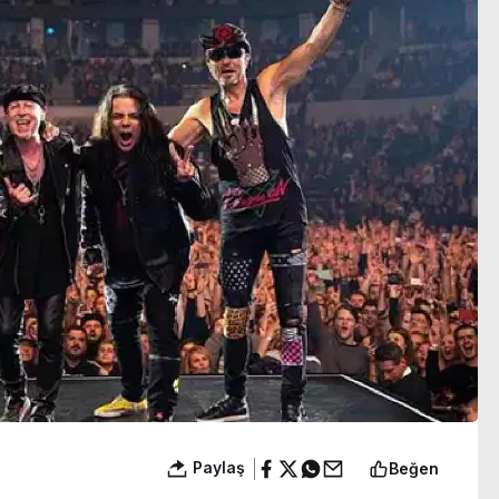
zirvesinde
Paylaş
Beğen