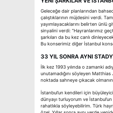
YENİ ŞARKILAR VE İSTANB
Geleceğe dair planlarından bahsed
çalıştıklarının müjdesini verdi. Ta
yayımlayacaklarını belirten ünlü gi
sinyalini verdi: “Hayranlarımız ge
şarkıları da bu kez canlı dinleyece
Bu konserimiz diğer İstanbul konse
33 YIL SONRA AYNI STAD
İlk kez 1993 yılında o zamanki adı
unutamadığını söyleyen Matthias J
noktada sahneye çıkacak olmanın 
İstanbul’un kendileri için büyüleyic
dünyayı turluyorum ve İstanbul’un
rahatlıkla söyleyebilirim. Türk ha
özel. Yıllar sonra aynı yerde yenid