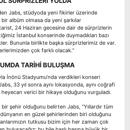
UL SÜRPRİZLERİ YOLDA
en Jabs, stüdyoda yeni fikirler üzerinde
m bir albüm olmasa da yeni şarkılar
tarist, 24 Haziran gecesine dair de sürprizlerin
çtiğimiz İstanbul konserinde duymadıkları bazı
kler. Bununla birlikte başka sürprizlerimiz de var.
rlerimizden çok farklı olacak.”
YUMDA TARİHİ BULUŞMA
yla İnönü Stadyumu’nda verdikleri konseri
abs, 33 yıl sonra aynı lokasyonda, aynı coğrafi
heyecan verici bir hikaye olduğunu vurguladı.
i bir şehir olduğunu belirten Jabs, “Yıllardır tüm
 dünyanın en güzel şehirlerinden biri olduğunu
yranlarımızın tutkusu bizim için her zaman çok
en buluşacağız; bu bile başlı başına büyük bir