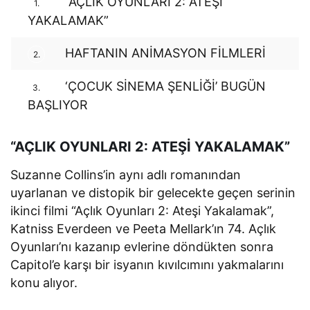
“AÇLIK OYUNLARI 2: ATEŞİ
1.
YAKALAMAK”
HAFTANIN ANİMASYON FİLMLERİ
2.
‘ÇOCUK SİNEMA ŞENLİĞİ’ BUGÜN
3.
BAŞLIYOR
“AÇLIK OYUNLARI 2: ATEŞİ YAKALAMAK”
Suzanne Collins’in aynı adlı romanından
uyarlanan ve distopik bir gelecekte geçen serinin
ikinci filmi “Açlık Oyunları 2: Ateşi Yakalamak”,
Katniss Everdeen ve Peeta Mellark’ın 74. Açlık
Oyunları’nı kazanıp evlerine döndükten sonra
Capitol’e karşı bir isyanın kıvılcımını yakmalarını
konu alıyor.