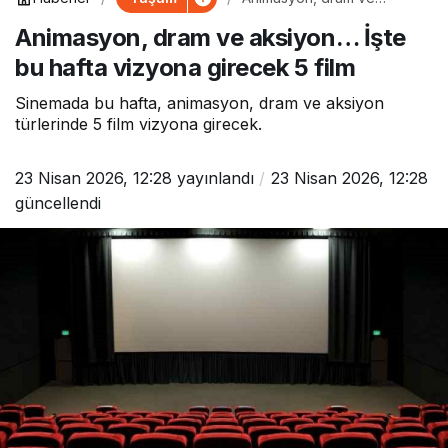
aksiyon… İşte bu hafta
Animasyon, dram ve aksiyon… İşte
vizyona girecek 5 film
bu hafta vizyona girecek 5 film
Sinemada bu hafta, animasyon, dram ve aksiyon
türlerinde 5 film vizyona girecek.
23 Nisan 2026, 12:28
yayınlandı
23 Nisan 2026, 12:28
güncellendi