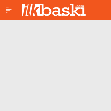
Animasyon, dram ve
Paylaş
aksiyon… İşte bu
hafta vizyona girecek
5 film