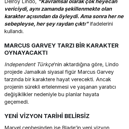
Delroy Lindo,
“Kavramsal olarak çok heyecan
vericiydi, aynı zamanda şekillenmekte olan
karakter açısından da öyleydi. Ama sonra her ne
sebepleyse, her şey raydan çıktı”
ifadelerini
kullandı.
MARCUS GARVEY TARZI BİR KARAKTER
OYNAYACAKTI
Independent Türkçe
’nin aktardığına göre, Lindo
projede Jamaikalı siyasal figür Marcus Garvey
tarzında bir karaktere hayat verecekti. Ancak
projenin sürekli ertelenmesi ve yaşanan yaratıcı
değişiklikler nedeniyle bu planlar hayata
geçemedi.
YENİ VİZYON TARİHİ BELİRSİZ
Marvel cephesinden ise Blade’in yeni vizyon