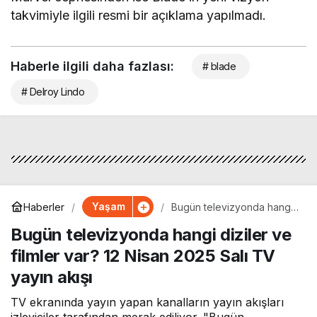
takvimiyle ilgili resmi bir açıklama yapılmadı.
Haberle ilgili daha fazlası:
# blade
# Delroy Lindo
Yaşam
Haberler
Bugün televizyonda hangi
diziler ve filmler var? 12
Bugün televizyonda hangi diziler ve
Nisan 2025 Salı TV yayın
akışı
filmler var? 12 Nisan 2025 Salı TV
yayın akışı
TV ekranında yayın yapan kanalların yayın akışları