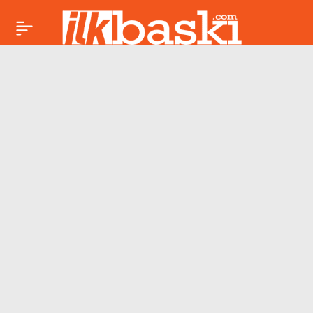
Bugün televizyonda
Paylaş
hangi diziler ve
filmler var? 12 Nisan
2025 Salı TV yayın
akışı