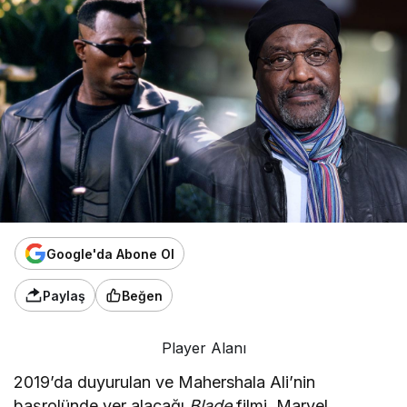
Google'da Abone Ol
Paylaş
Beğen
Player Alanı
2019’da duyurulan ve Mahershala Ali’nin
başrolünde yer alacağı
Blade
filmi, Marvel