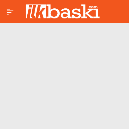
Sırrı Süreyya Önder’in
Paylaş
hayatı belgesel
oluyor