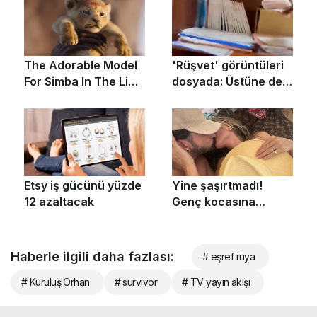
Haberle ilgili daha fazlası:
# eşref rüya
# Kuruluş Orhan
# survivor
# TV yayın akışı