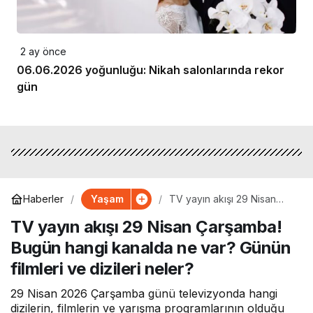
2 ay önce
06.06.2026 yoğunluğu: Nikah salonlarında rekor
gün
Yaşam
Haberler
TV yayın akışı 29 Nisan
Çarşamba! Bugün hangi
TV yayın akışı 29 Nisan Çarşamba!
kanalda ne var? Günün
filmleri ve dizileri neler?
Bugün hangi kanalda ne var? Günün
filmleri ve dizileri neler?
29 Nisan 2026 Çarşamba günü televizyonda hangi
dizilerin, filmlerin ve yarışma programlarının olduğu