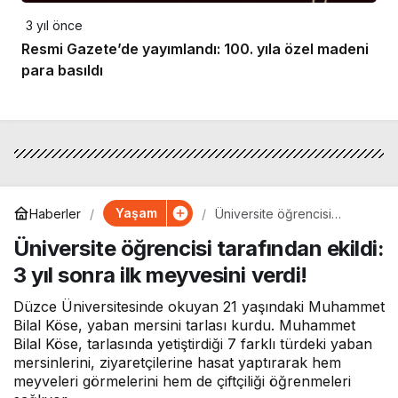
3 yıl önce
Resmi Gazete’de yayımlandı: 100. yıla özel madeni
para basıldı
Yaşam
Haberler
Üniversite öğrencisi
tarafından ekildi: 3 yıl sonra
Üniversite öğrencisi tarafından ekildi:
ilk meyvesini verdi!
3 yıl sonra ilk meyvesini verdi!
Düzce Üniversitesinde okuyan 21 yaşındaki Muhammet
Bilal Köse, yaban mersini tarlası kurdu. Muhammet
Bilal Köse, tarlasında yetiştirdiği 7 farklı türdeki yaban
mersinlerini, ziyaretçilerine hasat yaptırarak hem
meyveleri görmelerini hem de çiftçiliği öğrenmeleri