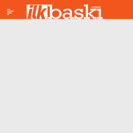
Üniversite öğrencisi
Paylaş
tarafından ekildi: 3
yıl sonra ilk
meyvesini verdi!