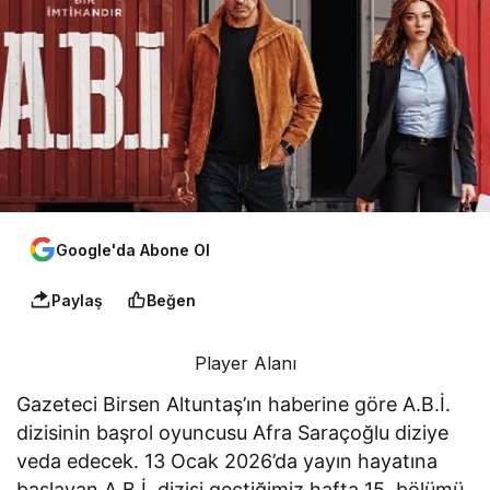
Google'da Abone Ol
Paylaş
Beğen
Player Alanı
Gazeteci Birsen Altuntaş’ın haberine göre A.B.İ.
dizisinin başrol oyuncusu Afra Saraçoğlu diziye
veda edecek. 13 Ocak 2026’da yayın hayatına
başlayan A.B.İ. dizisi geçtiğimiz hafta 15. bölümü