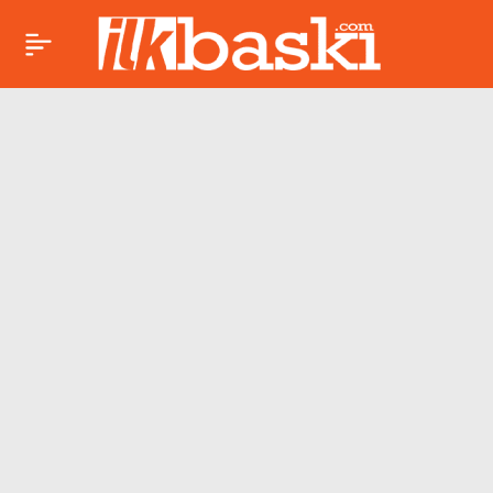
A.B.İ.’de flaş gelişme:
Başrol oyuncusu
kadroya veda edecek