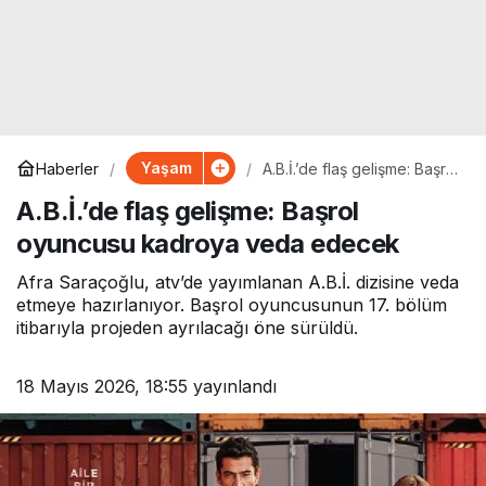
Yaşam
Haberler
A.B.İ.’de flaş gelişme: Başrol
oyuncusu kadroya veda
A.B.İ.’de flaş gelişme: Başrol
edecek
oyuncusu kadroya veda edecek
Afra Saraçoğlu, atv’de yayımlanan A.B.İ. dizisine veda
etmeye hazırlanıyor. Başrol oyuncusunun 17. bölüm
itibarıyla projeden ayrılacağı öne sürüldü.
18 Mayıs 2026, 18:55
yayınlandı