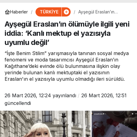
TÜRKİYE
Haberler
Ayşegül Eraslan’ın
ölümüyle ilgili yeni iddia:
Ayşegül Eraslan’ın ölümüyle ilgili yeni
‘Kanlı mektup el yazısıyla
uyumlu değil’
iddia: ‘Kanlı mektup el yazısıyla
uyumlu değil’
“İşte Benim Stilim” yarışmasıyla tanınan sosyal medya
fenomeni ve moda tasarımcısı Ayşegül Eraslan’ın
Kağıthane’deki evinde ölü bulunmasına ilişkin olay
yerinde bulunan kanlı mektuptaki el yazısının
Eraslan'ın el yazısıyla uyumlu olmadığı ileri sürüldü.
26 Mart 2026, 12:24
yayınlandı
26 Mart 2026, 12:51
güncellendi