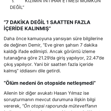
“KIZIMIN İNTİHAR ETMESİ MÜMKÜN
5.
DEĞİL”
“7 DAKİKA DEĞİL 1 SAATTEN FAZLA
İÇERİDE KALINMIŞ”
Daha önce kamuoyuna yansıyan süre bilgilerine
de değinen Demir, “Eve giren şahsın 7 dakika
kaldığı ifade edilmişti. Ancak görüntü izleme
tutanağına göre 21.29’da giriş yapılıyor, 22.47’de
çıkış yapılıyor. Yani bir saatten fazla içeride
kalmış” iddiasını dile getirdi.
“Ölüm nedeni ön otopside netleşmedi”
Ailenin bir diğer avukatı Hasan Yılmaz ise
soruşturmanın mevcut durumuna ilişkin bilgi
vererek,
“Ön otopsi raporunda müteveffanın