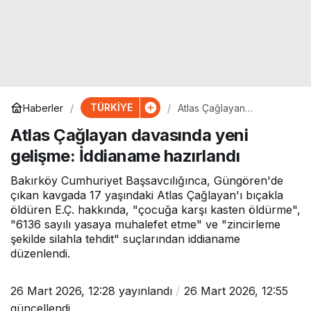
TÜRKİYE
Haberler
Atlas Çağlayan
davasında yeni gelişme:
Atlas Çağlayan davasında yeni
İddianame hazırlandı
gelişme: İddianame hazırlandı
Bakırköy Cumhuriyet Başsavcılığınca, Güngören'de
çıkan kavgada 17 yaşındaki Atlas Çağlayan'ı bıçakla
öldüren E.Ç. hakkında, "çocuğa karşı kasten öldürme",
"6136 sayılı yasaya muhalefet etme" ve "zincirleme
şekilde silahla tehdit" suçlarından iddianame
düzenlendi.
26 Mart 2026, 12:28
yayınlandı
26 Mart 2026, 12:55
güncellendi