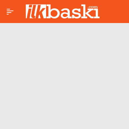
Ayşegül Eraslan’ın
Paylaş
ölümüyle ilgili yeni
iddia: ‘Kanlı mektup
el yazısıyla uyumlu
değil’