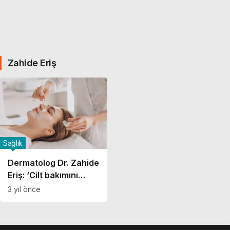
Zahide Eriş
Sağlık
Dermatolog Dr. Zahide
Eriş: ‘Cilt bakımını
uzman hekimlerin
3 yıl önce
yapması gerekiyor’