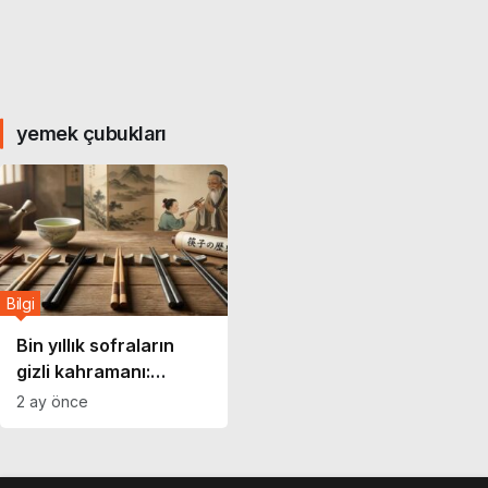
yemek çubukları
Bilgi
Bin yıllık sofraların
gizli kahramanı:
Yemek çubukları
2 ay önce
neden hala
vazgeçilmez?