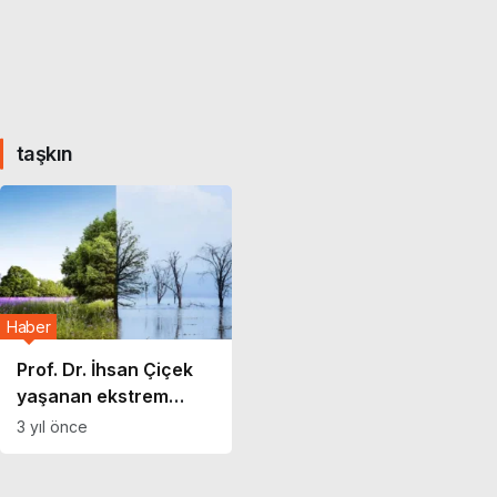
taşkın
Haber
Prof. Dr. İhsan Çiçek
yaşanan ekstrem
meteorolojik
3 yıl önce
hadiseleri
değerlendirdi!