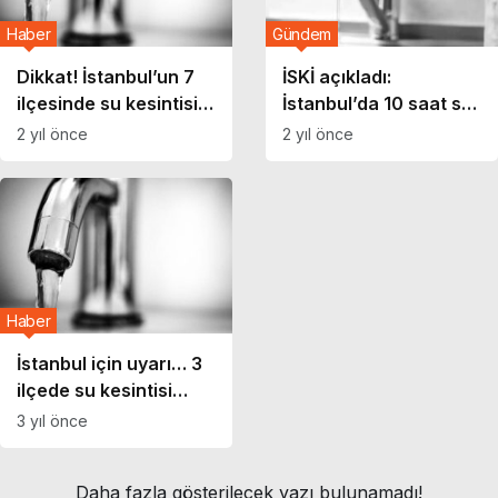
Haber
Gündem
Dikkat! İstanbul’un 7
İSKİ açıkladı:
ilçesinde su kesintisi
İstanbul’da 10 saat su
uygulanacak
kesintisi! İstanbul’da
2 yıl önce
2 yıl önce
sular ne zaman
gelecek, hangi
ilçelerde su kesintisi
olacak?
Haber
İstanbul için uyarı… 3
ilçede su kesintisi
olacak!
3 yıl önce
Daha fazla gösterilecek yazı bulunamadı!