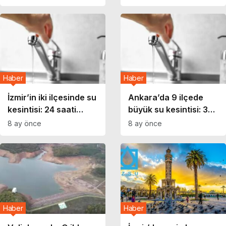
oranı kritik seviyede!
Haber
Haber
İzmir’in iki ilçesinde su
Ankara’da 9 ilçede
kesintisi: 24 saati
büyük su kesintisi: 30
aşacak!
saati aşacak!
8 ay önce
8 ay önce
Haber
Haber