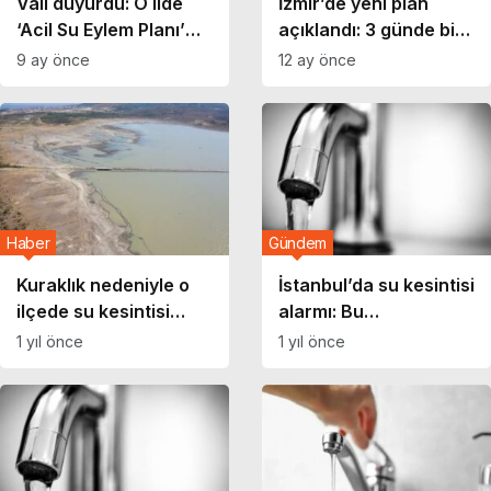
Vali duyurdu: O ilde
İzmir’de yeni plan
‘Acil Su Eylem Planı’
açıklandı: 3 günde bir
devreye alındı!
su kesintisi!
9 ay önce
12 ay önce
Haber
Gündem
Kuraklık nedeniyle o
İstanbul’da su kesintisi
ilçede su kesintisi
alarmı: Bu
başlıyor!
mahallelerde
1 yıl önce
1 yıl önce
oturanlar dikkat!