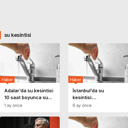
su kesintisi
Haber
Haber
Adalar’da su kesintisi:
İstanbul’da su
10 saat boyunca su
kesintisi:
verilemeyecek!
Arnavutköy’de hangi
1 ay önce
6 ay önce
mahallelerde sular
kesilecek?