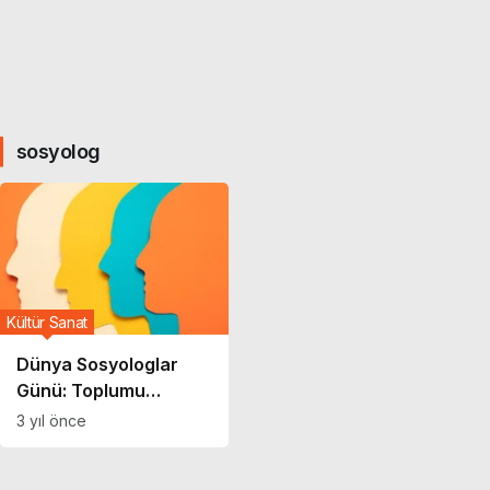
sosyolog
Kültür Sanat
Dünya Sosyologlar
Günü: Toplumu
anlamak ve geleceği
3 yıl önce
şekillendirmek için bir
kutlama!