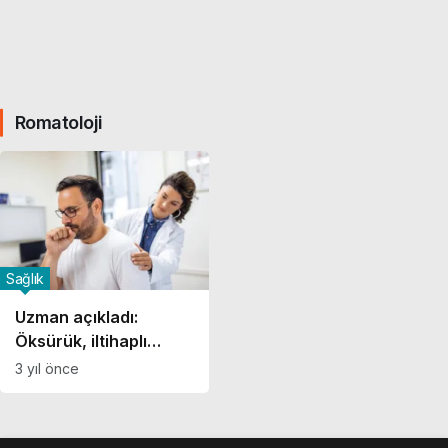
Romatoloji
Sağlık
Uzman açıkladı:
Öksürük, iltihaplı
romatizmanın
3 yıl önce
habercisi olabilir