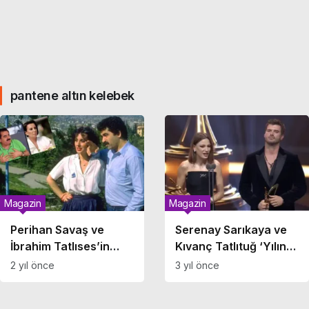
pantene altın kelebek
Magazin
Magazin
Perihan Savaş ve
Serenay Sarıkaya ve
İbrahim Tatlıses’in
Kıvanç Tatlıtuğ ‘Yılın
torunu Altın
En İyi Dizi Çifti’
2 yıl önce
3 yıl önce
Kelebek’te!
seçildi…