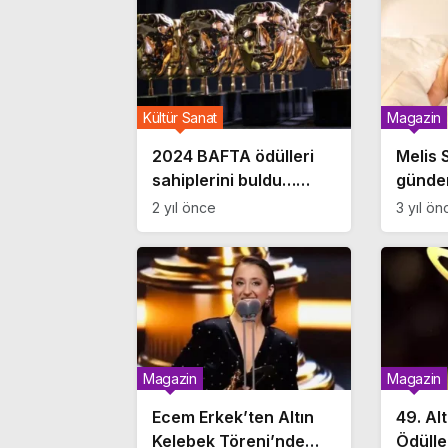
Kültür Sanat
Magazin
2024 BAFTA ödülleri
Melis 
sahiplerini buldu…
günde
Oppenheimer geceye
ödül t
2 yıl önce
3 yıl ön
damga vurdu!
Elbises
Magazin
Magazin
Ecem Erkek’ten Altın
49. Al
Kelebek Töreni’nde
Ödülle