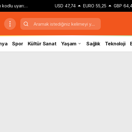
 kodlu uyarı:
USD
47,74
EURO
55,25
GBP
64,
üzgar geliyor
nya
Spor
Kültür Sanat
Yaşam
Sağlık
Teknoloji
B