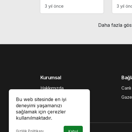
tepki çeken konuşma…
başlad
3 yıl önce
3 yıl ön
‘Biz vicdanlı bir milletiz’
katego
adayl
Daha fazla gös
Kurumsal
Bağl
Hakkımızda
Canlı
Künye
Gaze
Bu web sitesinde en iyi
deneyimi yaşamanızı
İletişim
sağlamak için çerezler
Gizlilik politikası
kullanılmaktadır.
Gizlilik Politikası
Kabul