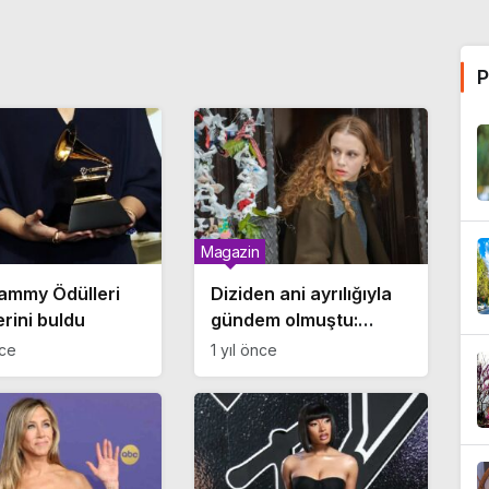
P
Magazin
ammy Ödülleri
Diziden ani ayrılığıyla
erini buldu
gündem olmuştu:
Ahsen Eroğlu ödül
nce
1 yıl önce
gecesinde
görüntülendi!