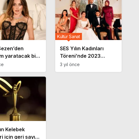
Kültür Sanat
Sezen’den
SES Yılın Kadınları
m yaratacak bir
Töreni’nde 2023
öreni daha!
ödülleri sahiplerini
ce
3 yıl önce
i dikkat çekti
buldu! Bir ödül de
Kızılcık Şerbeti’ne
tın Kelebek
ri için geri sayım