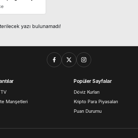
ı! İşte ödül
ce
rileri ve
ar…
terilecek yazı bulunamadı!
antılar
Popüler Sayfalar
 TV
Döviz Kurları
te Manşetleri
Kripto Para Piyasaları
Puan Durumu