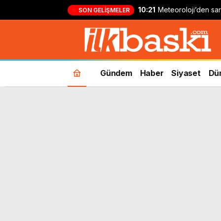
10:21
Meteoroloji’den sarı
SON GELIŞMELER
Kuvvetli yağış ve r
Gündem
Haber
Siyaset
Dü