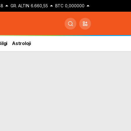
48
GR. ALTIN
6.660,55
BTC
0,000000
ilgi
Astroloji