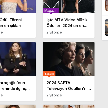
Magazin
Ödül Töreni
İşte MTV Video Müzik
n en şıkları
Ödülleri 2024’ün en
şıkları
ce
2 yıl önce
Yaşam
Saraçoğlu’nun
2024 BAFTA
öreninde ilginç
Televizyon Ödülleri’nin
 Temastan
adayları açıklandı
ce
2 yıl önce
ı!