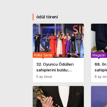
ödül töreni
Kültür Sanat
Magazin
32. Oyuncu Ödülleri
68. Gr
sahiplerini buldu:
sahipl
‘Sinners’ ve ‘The Pitt’
5 ay önce
6 ay ö
geceye damga vurdu!