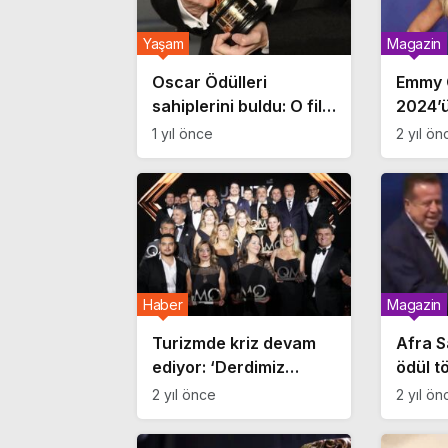
Yaşam
Magazin
Oscar Ödülleri
Emmy 
sahiplerini buldu: O film
2024’ü
geceye damga vurdu!
1 yıl önce
2 yıl ön
Haber
Magazin
Turizmde kriz devam
Afra 
ediyor: ‘Derdimiz
ödül t
bitmiyor’
anlar:
2 yıl önce
2 yıl ön
kaçınd