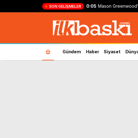
0:05
Mason Greenwood’
SON GELIŞMELER
formasıyla ilk gol!
Gündem
Haber
Siyaset
Düny