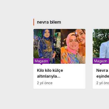
nevra bilem
Magazin
Magazin
Kilo kilo külçe
Nevra
altınlarıyla
eşinde
gündemdeydi: Dilan
hediye
2 yıl önce
2 yıl ön
Polat’ın yakın arkadaşı
Nevra Bilem’e
dolandırıcılık
suçlaması!