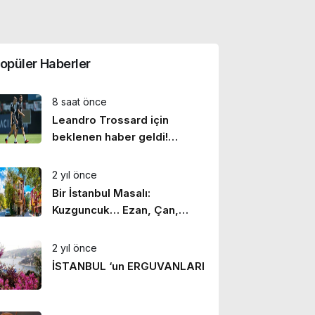
opüler Haberler
8 saat önce
Leandro Trossard için
beklenen haber geldi!
Beşiktaş kadrosuna aldı
2 yıl önce
Bir İstanbul Masalı:
Kuzguncuk… Ezan, Çan,
Hazan
2 yıl önce
İSTANBUL ‘un ERGUVANLARI