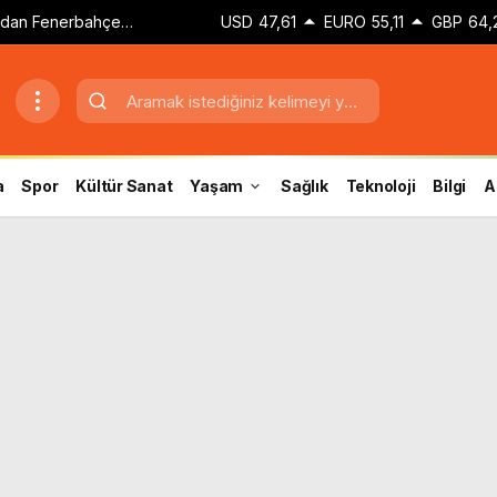
dan Fenerbahçe
USD
47,61
EURO
55,11
GBP
64,
a
Spor
Kültür Sanat
Yaşam
Sağlık
Teknoloji
Bilgi
A