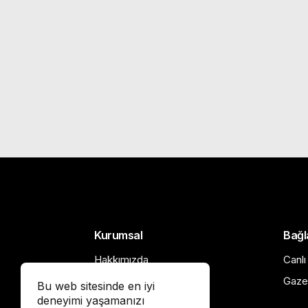
Kurumsal
Bağl
Hakkımızda
Canlı
Künye
Gaze
Bu web sitesinde en iyi
deneyimi yaşamanızı
İletişim