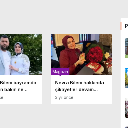
P
Magazin
 Bilem bayramda
Nevra Bilem hakkında
n bakın ne
şikayetler devam
 aldı!
ediyor.. Depremzedeler
ce
3 yıl önce
de mağdur!