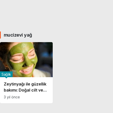
mucizevi yağ
Sağlık
Zeytinyağı ile güzellik
bakımı: Doğal cilt ve
saç maskeleri
3 yıl önce