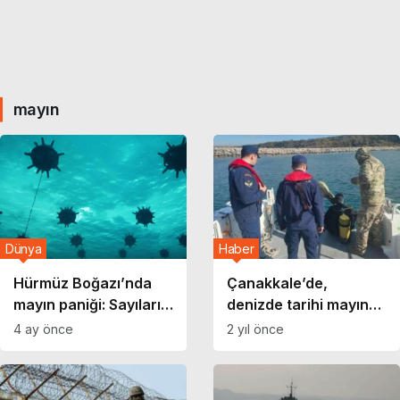
mayın
Dünya
Haber
Hürmüz Boğazı’nda
Çanakkale’de,
mayın paniği: Sayıları
denizde tarihi mayın
ve yerleri belirsizliğini
bulundu!
4 ay önce
2 yıl önce
koruyor