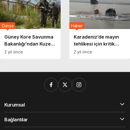
Dünya
Haber
Güney Kore Savunma
Karadeniz’de mayın
Bakanlığı’ndan Kuzey
tehlikesi için kritik
Kore’ye mayın
imza!
2 yıl önce
2 yıl önce
suçlaması: DMZ’deki
yollar tehlikede
Kurumsal
Bağlantılar