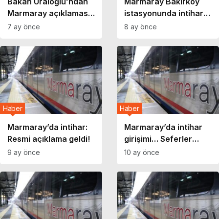
Bakan Uraloğlu’ndan
Marmaray Bakırköy
Marmaray açıklaması:
istasyonunda intihar
Basın mensupları için
girişimi: Seferlerde
7 ay önce
8 ay önce
çalışma başlatıldı
gecikme yaşanıyor
Haber
Haber
Marmaray’da intihar:
Marmaray’da intihar
Resmi açıklama geldi!
girişimi… Seferler
durduruldu!
9 ay önce
10 ay önce