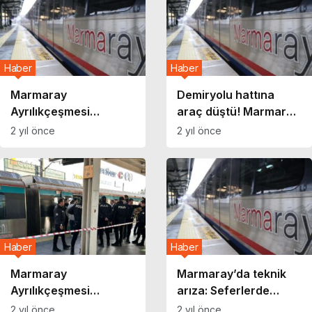
Haber
Haber
Marmaray
Demiryolu hattına
Ayrılıkçeşmesi
araç düştü! Marmaray
İstasyonu’nda intihar
seferlerinde aksama
2 yıl önce
2 yıl önce
girişimi!
yaşanıyor
Haber
Haber
Marmaray
Marmaray’da teknik
Ayrılıkçeşmesi
arıza: Seferlerde
İstasyonu’nda intihar
aksama yaşanıyor
2 yıl önce
2 yıl önce