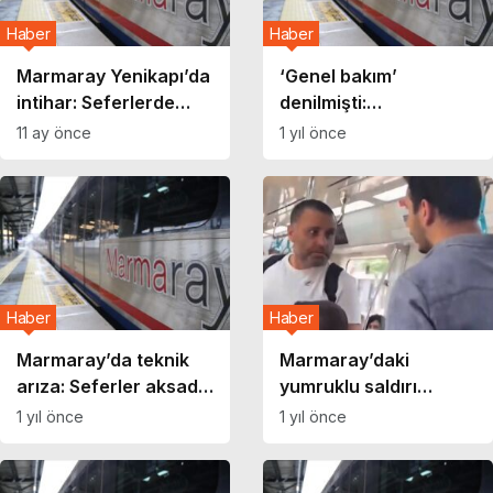
Haber
Haber
Marmaray Yenikapı’da
‘Genel bakım’
intihar: Seferlerde
denilmişti:
aksama yaşanıyor!
Marmaray’da ‘iş
11 ay önce
1 yıl önce
yavaşlatma’ eylemi
olduğu ortaya çıktı!
Haber
Haber
Marmaray’da teknik
Marmaray’daki
arıza: Seferler aksadı,
yumruklu saldırı
duraklarda yoğunluk
hakkında yeni gelişme!
1 yıl önce
1 yıl önce
oluştu!