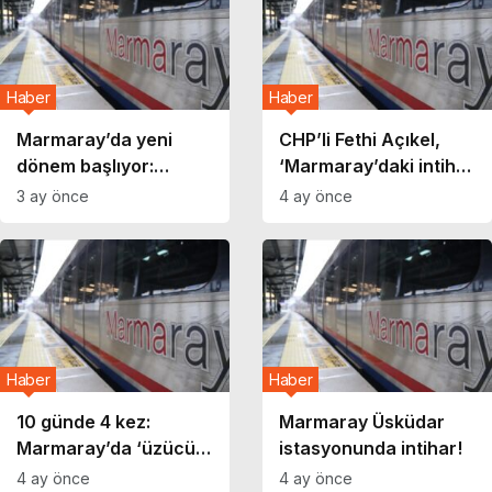
Haber
Haber
Marmaray’da yeni
CHP’li Fethi Açıkel,
dönem başlıyor:
‘Marmaray’daki intihar
Haftanın 7 gününe
vakalarındaki artışı’
3 ay önce
4 ay önce
yayılacak
Meclis’e taşıdı
Haber
Haber
10 günde 4 kez:
Marmaray Üsküdar
Marmaray’da ‘üzücü
istasyonunda intihar!
olay’ duyurusu
4 ay önce
4 ay önce