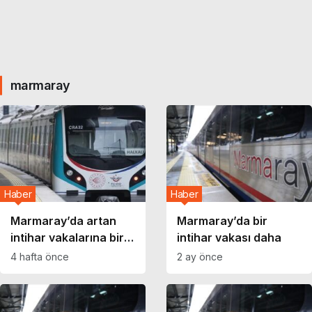
marmaray
Haber
Haber
Marmaray’da artan
Marmaray’da bir
intihar vakalarına bir
intihar vakası daha
yenisi daha…
4 hafta önce
2 ay önce