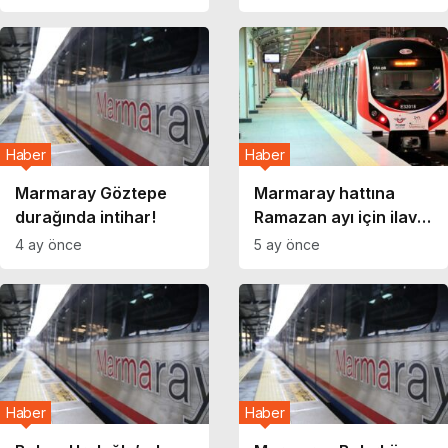
Haber
Haber
Marmaray Göztepe
Marmaray hattına
durağında intihar!
Ramazan ayı için ilave
tren seferleri
4 ay önce
5 ay önce
Haber
Haber