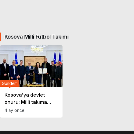
Kosova Milli Futbol Takımı
Gündem
Kosova’ya devlet
onuru: Milli takıma
liyakat madalyası
4 ay önce