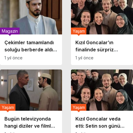
Magazin
Yaşam
Çekimler tamamlandı
Kızıl Goncalar’ın
soluğu berberde aldı:
finalinde sürpriz
Mert Yazıcıoğlu’nun
gelişme!
1 yıl önce
1 yıl önce
yeni tarzı hayranlarını
ikiye böldü!
Yaşam
Yaşam
Bugün televizyonda
Kızıl Goncalar veda
hangi diziler ve filmler
etti: Setin son günü
var? 21 Nisan 2025
duygusal anlara