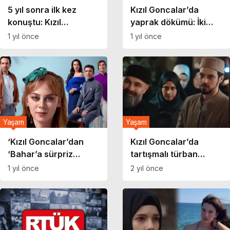
5 yıl sonra ilk kez
Kızıl Goncalar’da
konuştu: Kızıl
yaprak dökümü: İki
Goncalar’ın yıldızı
isim daha diziye veda
1 yıl önce
1 yıl önce
Özgü Namal’dan flaş
ediyor!
itiraf!
Yaşam
Yaşam
‘Kızıl Goncalar’dan
Kızıl Goncalar’da
‘Bahar’a sürpriz
tartışmalı türban
transfer!
sahnesi! Fragman
1 yıl önce
2 yıl önce
kaldırıldı, yapım
şirketinden açıklama
geldi