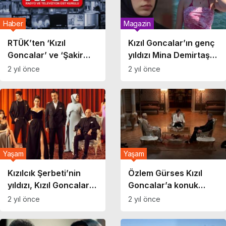
Haber
Magazin
RTÜK’ten ‘Kızıl
Kızıl Goncalar’ın genç
Goncalar’ ve ‘Şakir
yıldızı Mina Demirtaş
Paşa Ailesi’ne ceza:
yaşı ve başarısıyla
2 yıl önce
2 yıl önce
Yüzde 3 idari para
gündemde! O Ses
cezası kesildi
Yılbaşı Özel’e
hazırlanıyor
Yaşam
Yaşam
Kızılcık Şerbeti’nin
Özlem Gürses Kızıl
yıldızı, Kızıl Goncalar
Goncalar’a konuk
dizisine transfer oldu
oldu: Yeni bölüm
2 yıl önce
2 yıl önce
fragmanında dikkat
çeken sahne