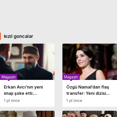
kızıl goncalar
Magazin
Magazin
Erkan Avcı’nın yeni
Özgü Namal’dan flaş
imajı şoke etti:
transfer: Yeni dizisi
Görenler tanıyamadı!
belli oldu!
1 yıl önce
1 yıl önce