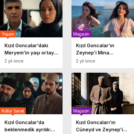
Yaşam
Magazin
Kızıl Goncalar’daki
Kızıl Goncalar’ın
Meryem’in yaşı ortaya
Zeynep’i Mina
çıktı! Gerçek
Demirtaş güzelliğiyle
2 yıl önce
2 yıl önce
izleyicileri şaşırttı
gündem oldu!
Kültür Sanat
Magazin
Kızıl Goncalar’da
Kızıl Goncaları’ın
beklenmedik ayrılık:
Cüneyd ve Zeynep’i