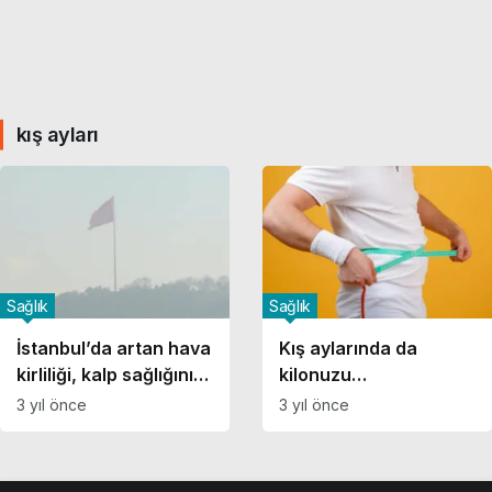
kış ayları
Sağlık
Sağlık
İstanbul’da artan hava
Kış aylarında da
kirliliği, kalp sağlığını
kilonuzu
tehdit ediyor…
koruyabilirsiniz! İşte
3 yıl önce
3 yıl önce
tüyolar