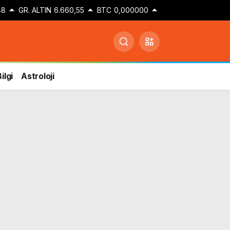
48
GR. ALTIN
6.660,55
BTC
0,000000
ilgi
Astroloji