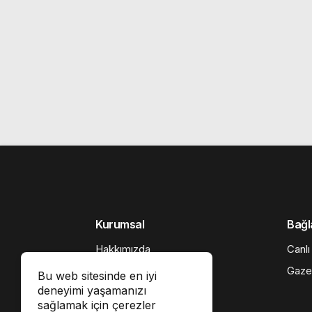
Kurumsal
Bağl
Hakkımızda
Canlı
Künye
Gaze
Bu web sitesinde en iyi
deneyimi yaşamanızı
İletişim
sağlamak için çerezler