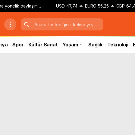
zına yönelik paylaşım
USD
47,74
EURO
55,25
GBP
64,
 adli kontrol kararı
nya
Spor
Kültür Sanat
Yaşam
Sağlık
Teknoloji
B