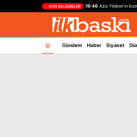
16:46
Aziz Yıldırım’ın kı
SON GELIŞMELER
yapan kişi hakkında
Gündem
Haber
Siyaset
Dü