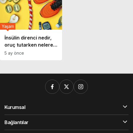
Yaşam
İnsülin direnci nedir,
oruç tutarken nelere
dikkat etmek gerek?
5 ay önce
Kurumsal
Bağlantılar