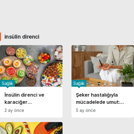
insülin direnci
Sağlık
Sağlık
İnsülin direnci ve
Şeker hastalığıyla
karaciğer
mücadelede umut:
yağlanmasına dikkat!
İnsülin direncini kıran
2 ay önce
5 ay önce
Uzmanlardan şeker
mekanizma
tüketimi uyarısı