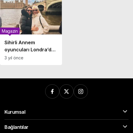
Magazin
Sihirli Annem
oyuncuları Londra’da
buluştu
3 yıl önce
Kurumsal
Bağlantılar