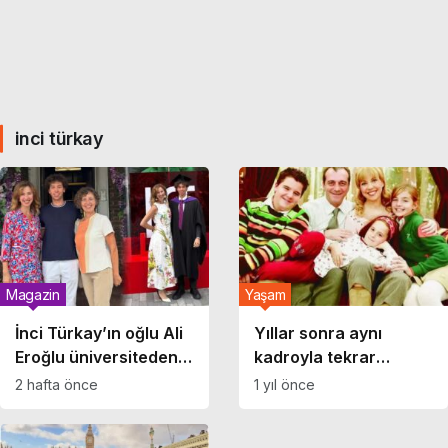
inci türkay
Magazin
Yaşam
İnci Türkay’ın oğlu Ali
Yıllar sonra aynı
Eroğlu üniversiteden
kadroyla tekrar
mezun oldu: ‘Seninle
çekilecek: Sihirli
2 hafta önce
1 yıl önce
tarifsiz gurur
Annem geri dönüyor!
duyuyorum’