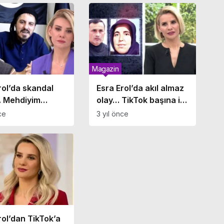
Meryem’ olayı…
Magazin
rol’da skandal
Esra Erol’da akıl almaz
… Mehdiyim
olay… TikTok başına iş
k genç kızları
açtı! Canlı yayında eşi
ce
3 yıl önce
dı! Adnan Oktar’ı
tarafından 17 yaşındaki
ttı
çocukla aşk yaşadığı
iddia edildi
rol’dan TikTok’a