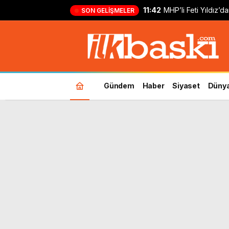
11:42
MHP’li Feti Yıldız’
SON GELIŞMELER
açıklaması: Dikkat
örnekleri
Gündem
Haber
Siyaset
Düny