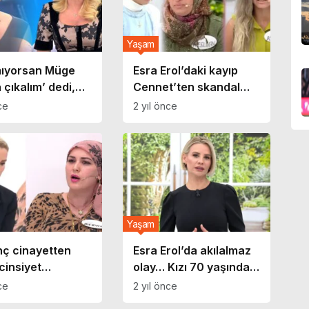
Yaşam
mıyorsan Müge
Esra Erol’daki kayıp
 çıkalım’ dedi,
Cennet’ten skandal
 karıştı! Esra Erol
iddia! ‘Ablam kocama
ce
2 yıl önce
lı baba arasında
göğüslerinin
m
fotoğrafını attı’
Yaşam
nç cinayetten
Esra Erol’da akılalmaz
cinsiyet
olay… Kızı 70 yaşındaki
irmiş! Esra
eski sevgilisine kaçtı!
ce
2 yıl önce
a kan donduran