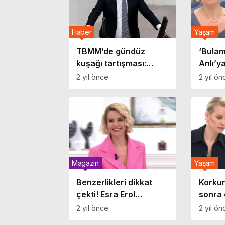
Haber
Yaşam
TBMM’de gündüz
‘Bula
kuşağı tartışması:
Anlı’ya
“İçişleri Bakanı Esra
ortalık
2 yıl önce
2 yıl ön
Erol..”
ve acı
gerili
Magazin
Yaşam
Benzerlikleri dikkat
Korku
çekti! Esra Erol
sonra 
kardeşleriyle davette
değişt
2 yıl önce
2 yıl ön
Erol’d