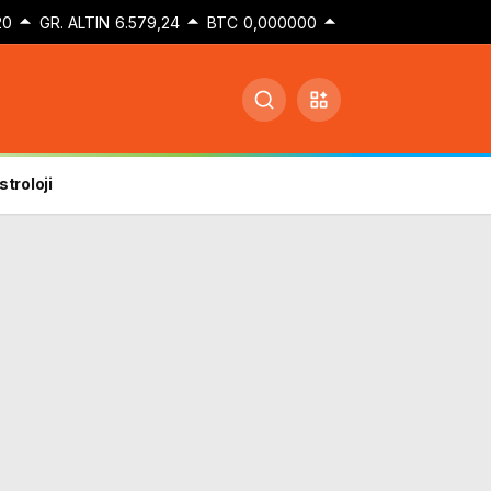
20
GR. ALTIN
6.579,24
BTC
0,000000
stroloji