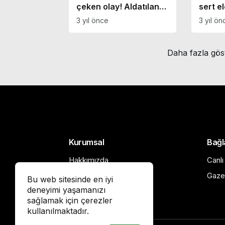
çeken olay! Aldatılan
sert e
kadın kocasının
döndü!
3 yıl önce
3 yıl ön
sevgilisinin bebeğini
emzirdi
Daha fazla gös
Kurumsal
Bağl
Hakkımızda
Canlı
Künye
Gaze
Bu web sitesinde en iyi
deneyimi yaşamanızı
İletişim
sağlamak için çerezler
Gizlilik politikası
kullanılmaktadır.