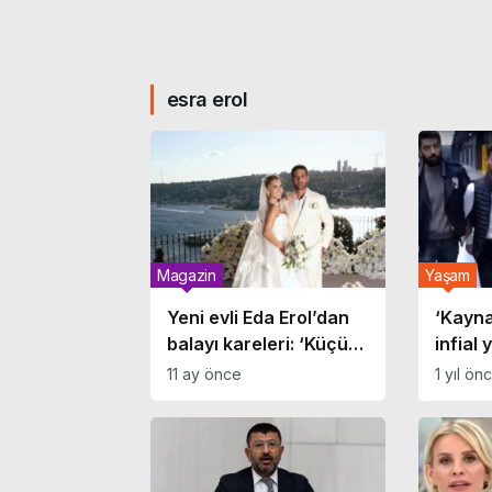
esra erol
Magazin
Yaşam
Yeni evli Eda Erol’dan
‘Kayn
balayı kareleri: ‘Küçük
infial 
molamızın anıları’
incele
11 ay önce
1 yıl ön
Erol’d