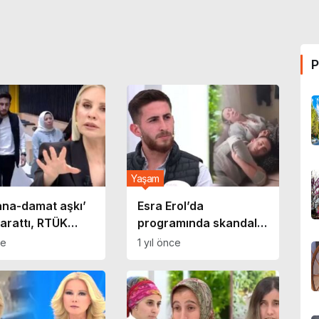
P
Yaşam
ana-damat aşkı’
Esra Erol’da
yarattı, RTÜK
programında skandal
me başlattı: Esra
olay: 21 yaşındaki
ce
1 yıl önce
an ilk açıklama
Cuma kayınvalidesini
hamile bıraktı!