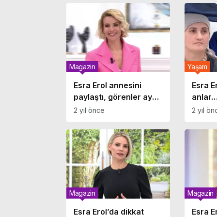
‘dadı 
Magazin
Yaşam
Esra Erol annesini
Esra E
paylaştı, görenler aynı
anlar
şeyi söyledi!
diyere
2 yıl önce
2 yıl ön
‘Kızlarından daha
kandır
güzel’
hatırla
Magazin
Magazin
Esra Erol’da dikkat
Esra E