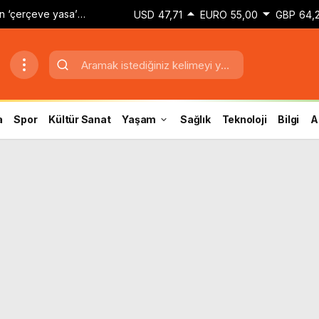
dan ‘çerçeve yasa’
USD
47,71
EURO
55,00
GBP
64,
 çeken IRA ve FARC
a
Spor
Kültür Sanat
Yaşam
Sağlık
Teknoloji
Bilgi
A