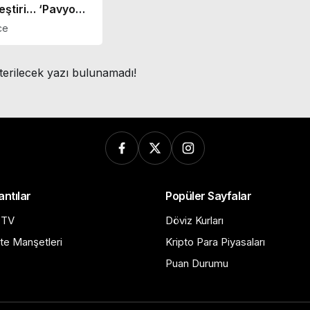
leştiri… ‘Pavyona
’
ce
terilecek yazı bulunamadı!
antılar
Popüler Sayfalar
 TV
Döviz Kurları
te Manşetleri
Kripto Para Piyasaları
Puan Durumu