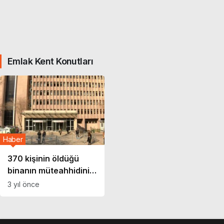
Emlak Kent Konutları
Haber
370 kişinin öldüğü
binanın müteahhidini
depremzede yakaladı
3 yıl önce