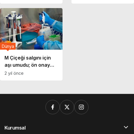
hazırlanıyoruz’
haberler son derece
endişe verici’
Dünya
M Çiçeği salgını için
aşı umudu; ön onay
geldi!
2 yıl önce
Kurumsal