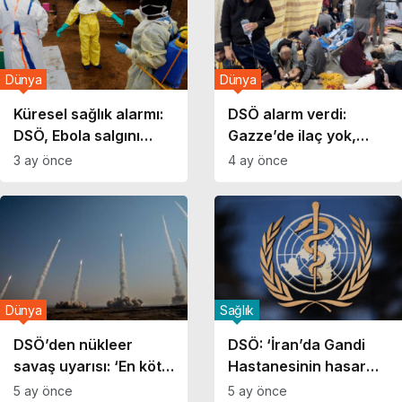
Dünya
Dünya
Küresel sağlık alarmı:
DSÖ alarm verdi:
DSÖ, Ebola salgını
Gazze’de ilaç yok,
nedeniyle acil durum
hastalar risk altında
3 ay önce
4 ay önce
duyurdu
Dünya
Sağlık
DSÖ’den nükleer
DSÖ: ‘İran’da Gandi
savaş uyarısı: ‘En kötü
Hastanesinin hasar
senaryoya
gördüğüne dair
5 ay önce
5 ay önce