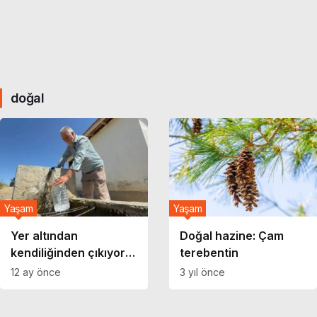
doğal
Yaşam
Yaşam
Yer altından
Doğal hazine: Çam
kendiliğinden çıkıyor:
terebentin
Cilt yaralarına iyi
12 ay önce
3 yıl önce
geliyor