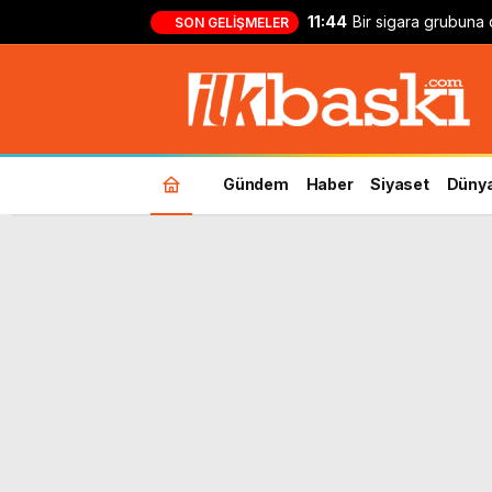
11:44
Bir sigara grubuna
SON GELIŞMELER
Gündem
Haber
Siyaset
Düny