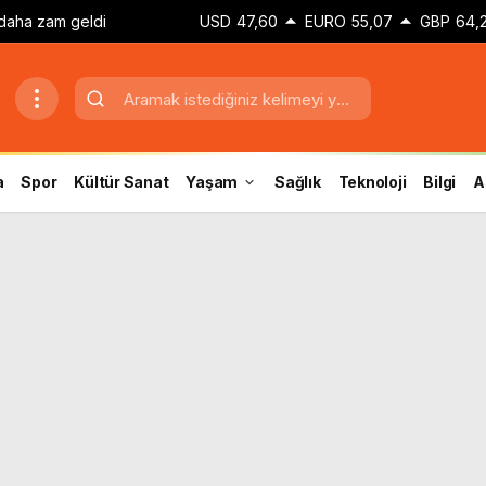
 daha zam geldi
USD
47,60
EURO
55,07
GBP
64,
a
Spor
Kültür Sanat
Yaşam
Sağlık
Teknoloji
Bilgi
A