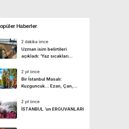
opüler Haberler
2 dakika önce
Uzman isim belirtileri
açıkladı: ‘Yaz sıcakları
tansiyon hastalarında risk
oluşturuyor’
2 yıl önce
Bir İstanbul Masalı:
Kuzguncuk… Ezan, Çan,
Hazan
2 yıl önce
İSTANBUL ‘un ERGUVANLARI