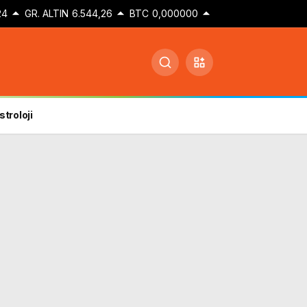
24
GR. ALTIN
6.544,26
BTC
0,000000
stroloji