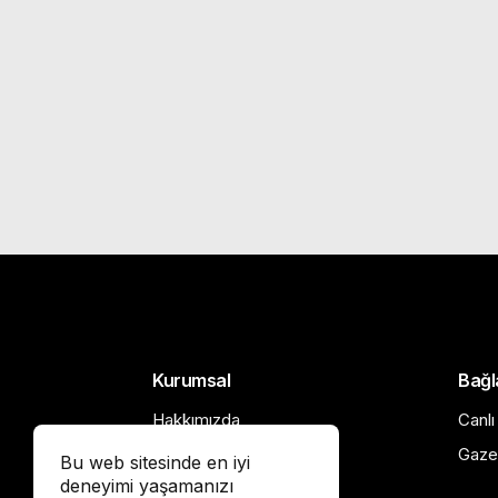
Kurumsal
Bağl
Hakkımızda
Canlı
Künye
Gaze
Bu web sitesinde en iyi
deneyimi yaşamanızı
İletişim