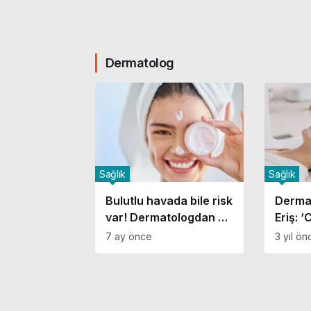
Dermatolog
Sağlık
Sağlık
Bulutlu havada bile risk
Dermat
var! Dermatologdan kış
Eriş: ‘
için güneş kremi
uzman
7 ay önce
3 yıl ön
çağrısı
yapmas