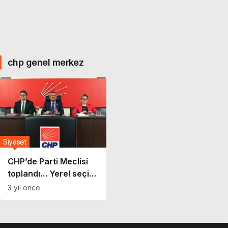
chp genel merkez
Siyaset
CHP’de Parti Meclisi
toplandı… Yerel seçim
stratejileri gündemde
3 yıl önce