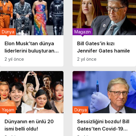
Dünya
Magazin
Elon Musk’tan dünya
Bill Gates’in kızı
liderlerini buluşturan
Jennifer Gates hamile
mizahi hareket: Yapay
2 yıl önce
2 yıl önce
zeka defilesi
Yaşam
Dünya
Dünyanın en ünlü 20
Sessizliğini bozdu! Bill
ismi belli oldu!
Gates’ten Covid-19
itirafı… Aşılarda çip