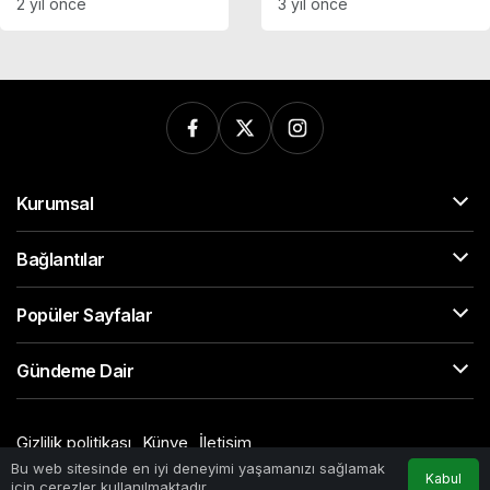
2 yıl önce
3 yıl önce
kullanıldı mı?
Kurumsal
Bağlantılar
Popüler Sayfalar
Gündeme Dair
Gizlilik politikası
Künye
İletişim
© Telif Hakkı 2026, Tüm Hakları Saklıdır
Bu web sitesinde en iyi deneyimi yaşamanızı sağlamak
Kabul
için çerezler kullanılmaktadır.