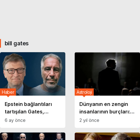
bill gates
Haber
Astroloji
Epstein bağlantıları
Dünyanın en zengin
tartışılan Gates,
insanlarının burçları:
Hindistan’daki bir
Başarıyı yıldızlar mı
6 ay önce
2 yıl önce
zirvedeki konuşmasını
şekillendiriyor?
iptal etti