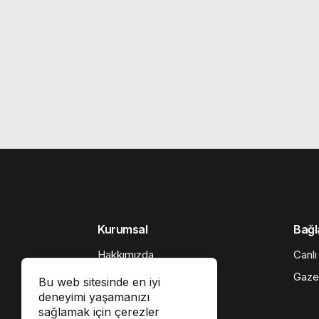
Kurumsal
Bağl
Hakkımızda
Canlı
Künye
Gaze
Bu web sitesinde en iyi
deneyimi yaşamanızı
İletişim
sağlamak için çerezler