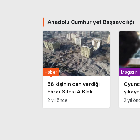
Anadolu Cumhuriyet Başsavcılığı
Haber
Magazin
58 kişinin can verdiği
Oyuncu
Ebrar Sitesi A Blok
şikayet
davası başladı;
kararı
2 yıl önce
2 yıl ön
‘Suçumun ne olduğunu
anlamıyorum’