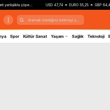
eti yanlışlıkla çöpe
USD
47,74
EURO
55,25
GBP
64,
 mucize gerçekleşti
nya
Spor
Kültür Sanat
Yaşam
Sağlık
Teknoloji
B