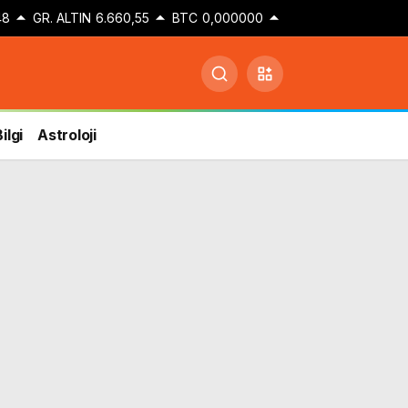
48
GR. ALTIN
6.660,55
BTC
0,000000
ilgi
Astroloji