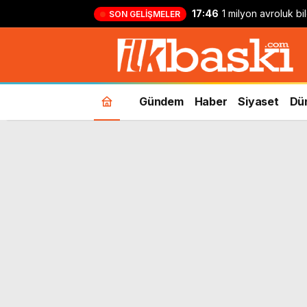
17:46
1 milyon avroluk bil
SON GELIŞMELER
attı: İki gün sonra
Gündem
Haber
Siyaset
Dü