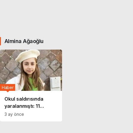
Almina Ağaoğlu
Haber
Okul saldırısında
yaralanmıştı: 11
yaşındaki Almina’dan
3 ay önce
acı haber