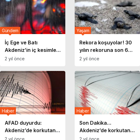
Gündem
Yaşam
İç Ege ve Batı
Rekora koşuyolar! 30
Akdeniz’in iç kesimleri
yılın rekoruna son 6
için kuvvetli yağış
yuva kaldı
2 yıl önce
2 yıl önce
uyarısı
Haber
Haber
AFAD duyurdu:
Son Dakika…
Akdeniz’de korkutan
Akdeniz’de korkutan
deprem!
deprem!
2 yıl önce
2 yıl önce