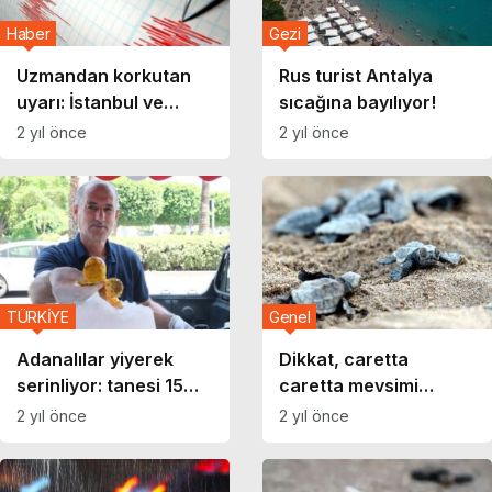
Haber
Gezi
Uzmandan korkutan
Rus turist Antalya
uyarı: İstanbul ve
sıcağına bayılıyor!
Adana-Kıbrıs hattına
2 yıl önce
2 yıl önce
dikkat!
TÜRKİYE
Genel
Adanalılar yiyerek
Dikkat, caretta
serinliyor: tanesi 15
caretta mevsimi
TL’den satılıyor
başladı
2 yıl önce
2 yıl önce