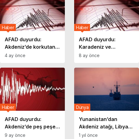
Haber
Haber
AFAD duyurdu:
AFAD duyurdu:
Akdeniz’de korkutan
Karadeniz ve
deprem!
Akdeniz’de arka
4 ay önce
8 ay önce
arkaya depremler!
Haber
Dünya
AFAD duyurdu:
Yunanistan’dan
Akdeniz’de peş peşe
Akdeniz atağı, Libya
korkutan depremler!
ile temastalar!
9 ay önce
1 yıl önce