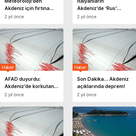
Meteoroloji’den
İtalyanların
Akdeniz için fırtına
Akdeniz’de ‘Rus’
uyarısı!
rahatsızlığı
2 yıl önce
2 yıl önce
Haber
Haber
AFAD duyurdu:
Son Dakika… Akdeniz
Akdeniz’de korkutan
açıklarında deprem!
deprem!
2 yıl önce
2 yıl önce