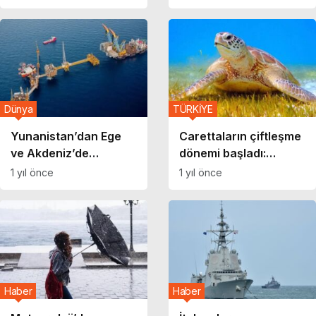
Dünya
TÜRKİYE
Yunanistan’dan Ege
Carettaların çiftleşme
ve Akdeniz’de
dönemi başladı:
tartışmalı adım!
‘Rahatsız etmeyin’
1 yıl önce
1 yıl önce
Hidrokarbon için ihale
açılıyor
Haber
Haber