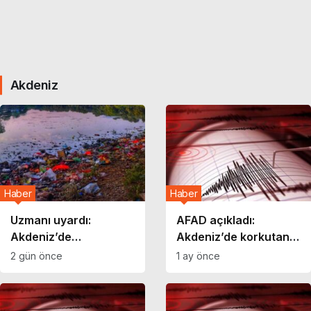
Akdeniz
Haber
Haber
Uzmanı uyardı:
AFAD açıkladı:
Akdeniz’de
Akdeniz’de korkutan
mikroplastik
deprem
2 gün önce
1 ay önce
yoğunluğu artıyor