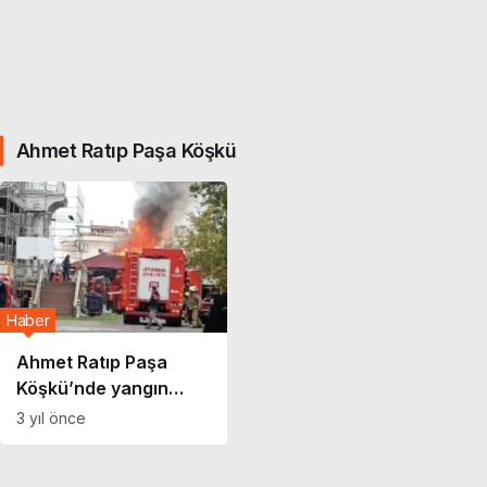
Ahmet Ratıp Paşa Köşkü
Haber
Ahmet Ratıp Paşa
Köşkü’nde yangın
çıktı! Paniğe yol açan
3 yıl önce
olayın detayları…