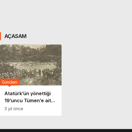
AÇASAM
Gündem
Atatürk’ün yönettiği
19’uncu Tümen’e ait
bando, mızıkanın
3 yıl önce
fotoğrafı ortaya çıktı