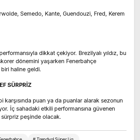
rwolde, Semedo, Kante, Guendouzi, Fred, Kerem
erformansıyla dikkat çekiyor. Brezilyalı yıldız, bu
en skorer dönemini yaşarken Fenerbahçe
iri haline geldi.
F SÜRPRİZ
i karşısında puan ya da puanlar alarak sezonun
tiyor. İç sahadaki etkili performansına güvenen
e sürpriz peşinde olacak.
Fenerbahçe
# Trendyol Süper Lig