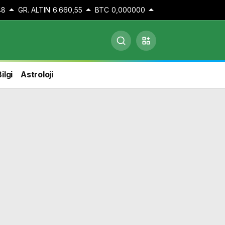
48
GR. ALTIN
6.660,55
BTC
0,000000
ilgi
Astroloji