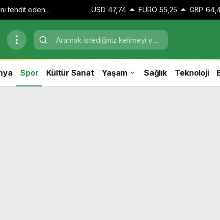
ini tehdit eden
USD
47,74
EURO
55,25
GBP
64,
perasyon
nya
Spor
Kültür Sanat
Yaşam
Sağlık
Teknoloji
B