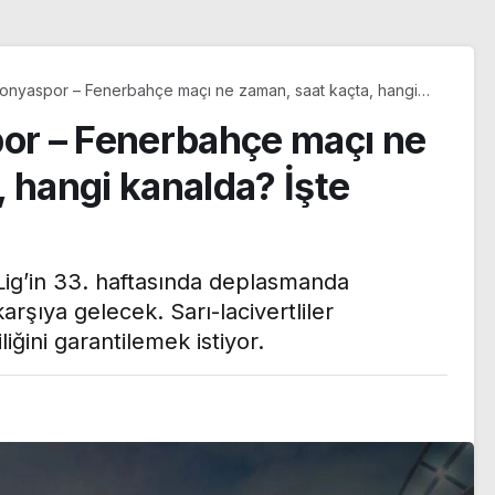
nyaspor – Fenerbahçe maçı ne zaman, saat kaçta, hangi
te muhtemel 11’ler
r – Fenerbahçe maçı ne
 hangi kanalda? İşte
ig’in 33. haftasında deplasmanda
rşıya gelecek. Sarı-lacivertliler
iğini garantilemek istiyor.
Kritik toplantıya günler
n kızına
kaldı: Merkez Bankası
şım yapan
enflasyon tahminlerini
dli kontrol
13 Ağustos’ta