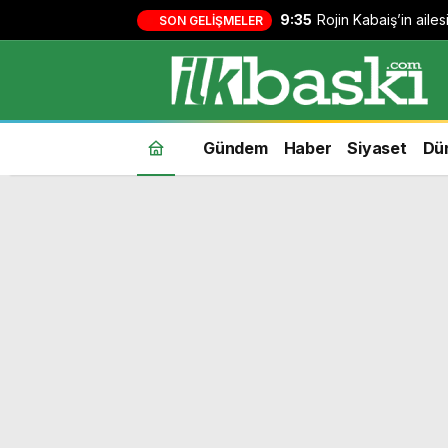
9:35
Rojin Kabaiş’in ailes
SON GELIŞMELER
şebekeye 8 ilde o
Gündem
Haber
Siyaset
Dü