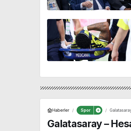
Spor
Haberler
Galatasara
hangi kana
Galatasaray – He