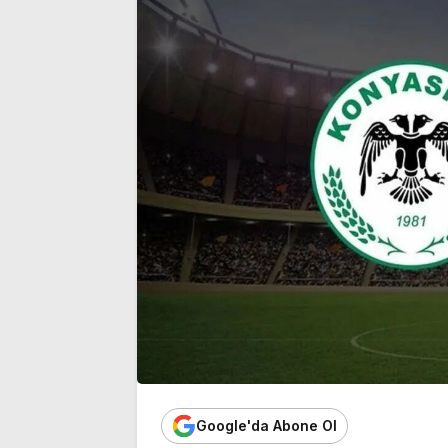
tehlikesi geçirdiler
kararı
Google'da Abone Ol