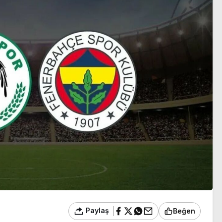
duyuracak
Paylaş
Beğen