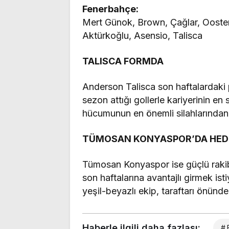
Fenerbahçe:
Mert Günok, Brown, Çağlar, Ooste
Aktürkoğlu, Asensio, Talisca
TALISCA FORMDA
Anderson Talisca son haftalardaki p
sezon attığı gollerle kariyerinin 
hücumunun en önemli silahlarından b
TÜMOSAN KONYASPOR’DA HEDE
Tümosan Konyaspor ise güçlü rakib
son haftalarına avantajlı girmek is
yeşil-beyazlı ekip, taraftarı önünd
Haberle ilgili daha fazlası:
# 