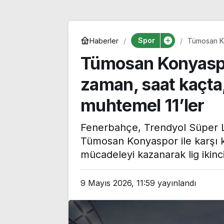
Spor
Haberler
Tümosan Ko
kanalda? İş
Tümosan Konyaspo
zaman, saat kaçta,
muhtemel 11’ler
Fenerbahçe, Trendyol Süper L
Tümosan Konyaspor ile karşı ka
mücadeleyi kazanarak lig ikincil
TBMM Adalet
Komisyonu’nda ‘süreç
Aziz Yıldırım’ı
9 Mayıs 2026, 11:59
yayınlandı
yasası’ gerginliği:
yönelik payla
İzdiham yaşandı, ezilme
kişi hakkında a