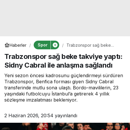
Spor
Haberler
Trabzonspor sağ beke
takviye yaptı: Sidny Cabral ile
Trabzonspor sağ beke takviye yaptı:
anlaşma sağlandı
Sidny Cabral ile anlaşma sağlandı
Yeni sezon öncesi kadrosunu güçlendirmeyi sürdüren
Trabzonspor, Benfica forması giyen Sidny Cabral
transferinde mutlu sona ulaştı. Bordo-mavililerin, 23
yaşındaki futbolcuyu İstanbul’a getirerek 4 yıllık
sözleşme imzalatması bekleniyor.
2 Haziran 2026, 20:54
yayınlandı