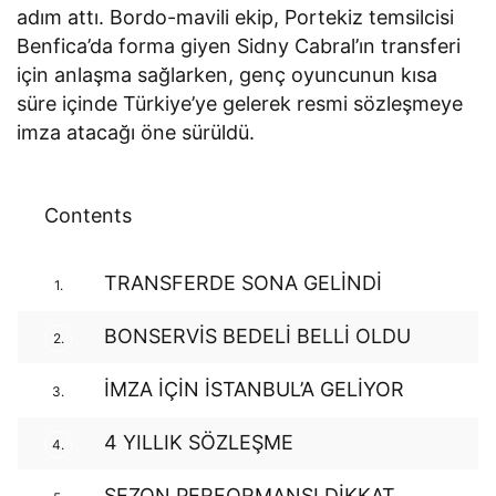
adım attı. Bordo-mavili ekip, Portekiz temsilcisi
Benfica’da forma giyen Sidny Cabral’ın transferi
için anlaşma sağlarken, genç oyuncunun kısa
süre içinde Türkiye’ye gelerek resmi sözleşmeye
imza atacağı öne sürüldü.
Contents
TRANSFERDE SONA GELİNDİ
1.
BONSERVİS BEDELİ BELLİ OLDU
2.
İMZA İÇİN İSTANBUL’A GELİYOR
3.
4 YILLIK SÖZLEŞME
4.
SEZON PERFORMANSI DİKKAT