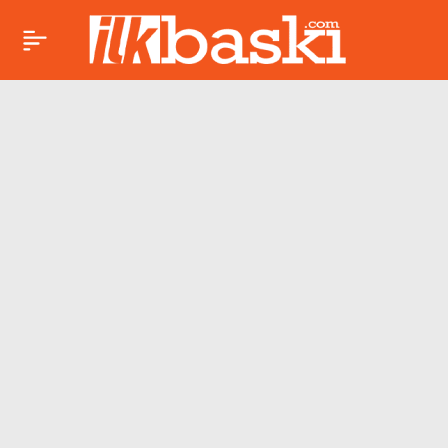
Domenico
Paylaş
Tedesco’nun yeni
takımı resmen belli
oldu