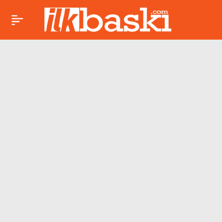
Galatasaray’a
Paylaş
Onyedika fırsatı! Orta
sahada transfer için
şartlar oluşuyor