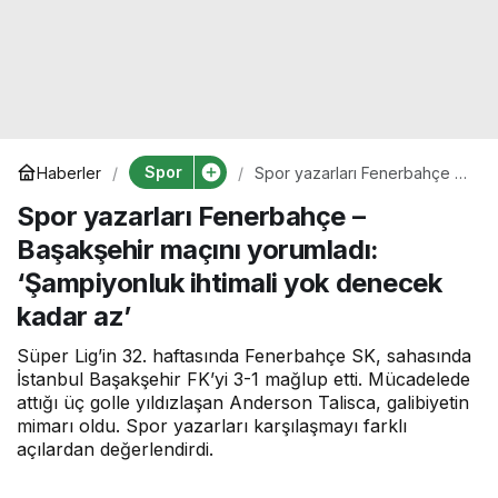
Spor
Haberler
Spor yazarları Fenerbahçe –
Başakşehir maçını yorumladı:
Spor yazarları Fenerbahçe –
‘Şampiyonluk ihtimali yok
denecek kadar az’
Başakşehir maçını yorumladı:
‘Şampiyonluk ihtimali yok denecek
kadar az’
Süper Lig’in 32. haftasında Fenerbahçe SK, sahasında
İstanbul Başakşehir FK’yi 3-1 mağlup etti. Mücadelede
attığı üç golle yıldızlaşan Anderson Talisca, galibiyetin
mimarı oldu. Spor yazarları karşılaşmayı farklı
açılardan değerlendirdi.