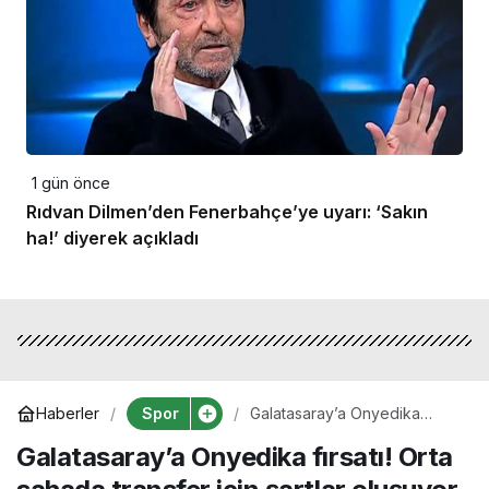
1 gün önce
Rıdvan Dilmen’den Fenerbahçe’ye uyarı: ‘Sakın
ha!’ diyerek açıkladı
Spor
Haberler
Galatasaray’a Onyedika
fırsatı! Orta sahada transfer
Galatasaray’a Onyedika fırsatı! Orta
için şartlar oluşuyor